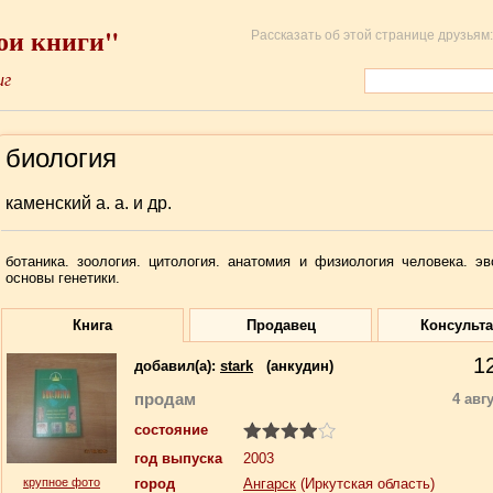
ои книги"
Рассказать об этой странице друзьям:
иг
биология
каменский а. а. и др.
ботаника. зоология. цитология. анатомия и физиология человека. э
основы генетики.
Книга
Продавец
Консульт
1
добавил(a):
stark
(анкудин)
продам
4 авг
состояние
год выпуска
2003
крупное фото
город
Ангарск
(Иркутская область)