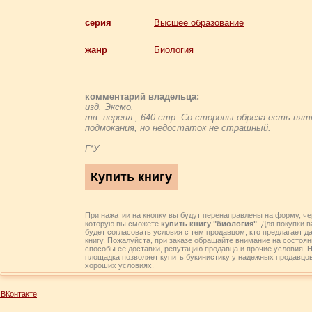
серия
Высшее образование
жанр
Биология
комментарий владельца:
изд. Эксмо.
тв. перепл., 640 стр. Со стороны обреза есть пя
подмокания, но недостаток не страшный.
Г*У
При нажатии на кнопку вы будут перенаправлены на форму, че
которую вы сможете
купить книгу "биология"
. Для покупки 
будет согласовать условия с тем продавцом, кто предлагает д
книгу. Пожалуйста, при заказе обращайте внимание на состоян
способы ее доставки, репутацию продавца и прочие условия. 
площадка позволяет купить букинистику у надежных продавцо
хороших условиях.
ВКонтакте