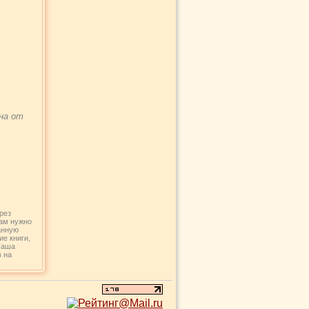
тна от
рез
вам нужно
анную
ие книги,
Наша
в на