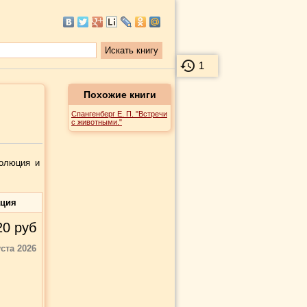
1
Похожие книги
Спангенберг Е. П. "Встречи
с животными."
волюция и
ация
20
руб
уста 2026