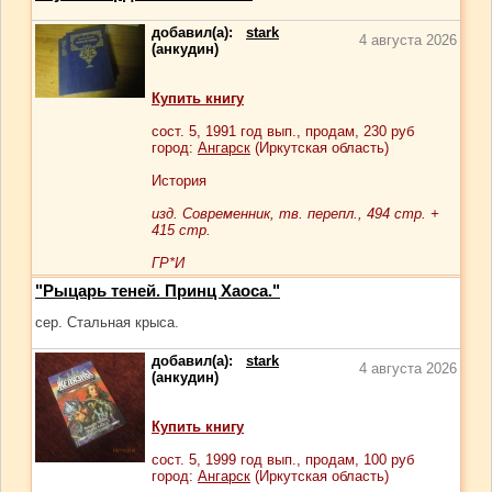
добавил(а):
stark
4 августа 2026
(анкудин)
Купить книгу
сост.
5
, 1991 год вып., продам,
230
руб
город:
Ангарск
(Иркутская область)
История
изд. Современник, тв. перепл., 494 стр. +
415 стр.
ГР*И
"Рыцарь теней. Принц Хаоса."
сер. Стальная крыса.
добавил(а):
stark
4 августа 2026
(анкудин)
Купить книгу
сост.
5
, 1999 год вып., продам,
100
руб
город:
Ангарск
(Иркутская область)