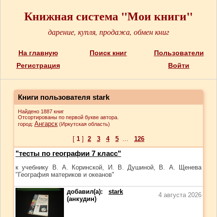
Книжная система "Мои книги"
дарение, купля, продажа, обмен книг
На главную
Поиск книг
Пользователи
Регистрация
Войти
Книги пользователя stark
Найдено 1887 книг
Отсортированы по первой букве автора.
Ангарск
город:
(Иркутская область)
[
1
]
2
3
4
5
...
126
"тесты по географии 7 класс"
к учебнику В. А. Коринской, И. В. Душиной, В. А. Щенева
"География материков и океанов"
добавил(а):
stark
4 августа 2026
(анкудин)