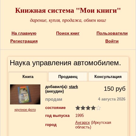
Книжная система "Мои книги"
дарение, купля, продажа, обмен книг
На главную
Поиск книг
Пользователи
Регистрация
Войти
Наука управления автомобилем.
Книга
Продавец
Консультация
добавил(a):
stark
150
руб
(анкудин)
продам
4 августа 2026
состояние
крупное фото
год выпуска
1995
Ангарск
(Иркутская
город
область)