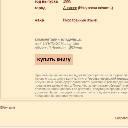
год выпуска
1995
город
Ангарск
(Иркутская область)
жанр
Иностранные языки
комментарий владельца:
изд. CYRIDOC-Verlag Ulm
обычный формат. 452стр.
При нажатии на кнопку вы будут перенаправлены на форму, че
которую вы сможете
купить книгу "русско-немецкий слова
покупки вам нужно будет согласовать условия с тем продавцом
предлагает данную книгу. Пожалуйста, при заказе обращайте 
состояние книги, способы ее доставки, репутацию продавца и 
условия. Наша площадка позволяет купить букинистику у над
продавцов на хороших условиях.
ВКонтакте
Сопрово