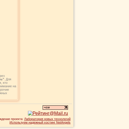
рез
рь"
. Для
, кто
внимание на
прочие
ежных
ждение проекта:
Лаборатория новых технологий
Используем надежный хостинг NetAngels