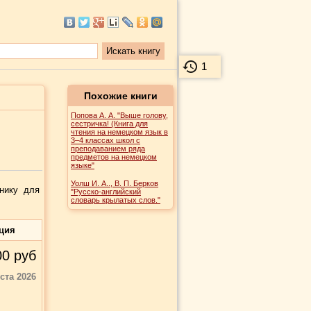
1
Похожие книги
Попова А. А. "Выше голову,
сестричка! (Книга для
чтения на немецком язык в
3–4 классах школ с
преподаванием ряда
предметов на немецком
языке"
Уолш И. А.., В. П. Берков
бнику для
"Русско-английский
словарь крылатых слов."
ция
00
руб
уста 2026