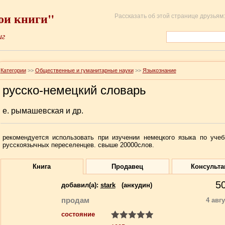
ои книги"
Рассказать об этой странице друзьям:
иг
Категории
>>
Общественные и гуманитарные науки
>>
Языкознание
русско-немецкий словарь
е. рымашевская и др.
рекомендуется использовать при изучении немецкого языка по уче
русскоязычных переселенцев. свыше 20000слов.
Книга
Продавец
Консульта
5
добавил(a):
stark
(анкудин)
продам
4 авг
состояние