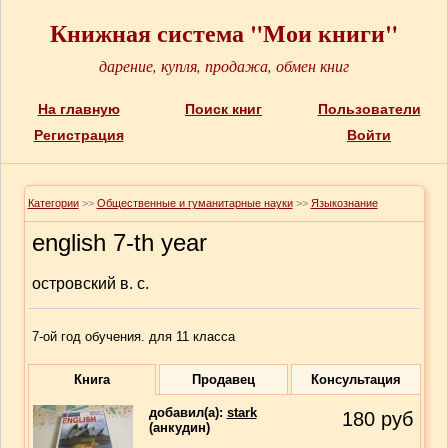
Книжная система "Мои книги"
дарение, купля, продажа, обмен книг
На главную
Поиск книг
Пользователи
Регистрация
Войти
Категории
>>
Общественные и гуманитарные науки
>>
Языкознание
english 7-th year
островский в. с.
7-ой год обучения. для 11 класса
Книга
Продавец
Консультация
добавил(a):
stark
180
руб
(анкудин)