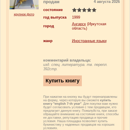
продам
4 августа 2026
состояние
крупное фото
год выпуска
1999
Ангарск
(Иркутская
город
область)
жанр
Иностранные языки
комментарий владельца:
изд. спец. литература. тв. перепл.
392стр.
При нажатии на кнопку вы будут перенаправлены
на форму, через которую вы сможете
купить
книгу "english 7-th year"
. Для покупки вам нужно
будет согласовать условия с тем продавцом, кто
предлагает данную книгу. Пожалуйста, при заказе
обращайте внимание на состояние книги, способы
ее доставки, репутацию продавца и прочие
условия. Наша площадка позволяет купить
букинистику у надежных продавцов на хороших
условиях.