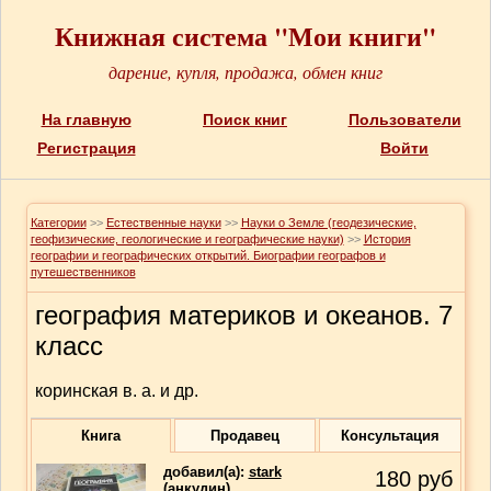
Книжная система "Мои книги"
дарение, купля, продажа, обмен книг
На главную
Поиск книг
Пользователи
Регистрация
Войти
Категории
>>
Естественные науки
>>
Науки о Земле (геодезические,
геофизические, геологические и географические науки)
>>
История
географии и географических открытий. Биографии географов и
путешественников
география материков и океанов. 7
класс
коринская в. а. и др.
Книга
Продавец
Консультация
добавил(a):
stark
180
руб
(анкудин)