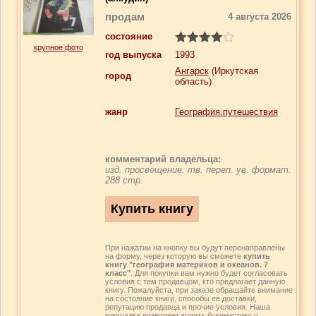
продам
4 августа 2026
состояние
крупное фото
год выпуска
1993
Ангарск
(Иркутская
город
область)
жанр
География.путешествия
комментарий владельца:
изд. просвещение. тв. переп. ув. формат.
288 стр.
При нажатии на кнопку вы будут перенаправлены
на форму, через которую вы сможете
купить
книгу "география материков и океанов. 7
класс"
. Для покупки вам нужно будет согласовать
условия с тем продавцом, кто предлагает данную
книгу. Пожалуйста, при заказе обращайте внимание
на состояние книги, способы ее доставки,
репутацию продавца и прочие условия. Наша
площадка позволяет купить букинистику у