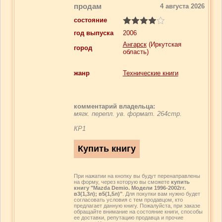
продам
4 августа 2026
состояние
год выпуска
2006
Ангарск
(Иркутская
город
область)
жанр
Технические книги
комментарий владельца:
мягк. перепл. ув. формат. 264стр.
КР1
При нажатии на кнопку вы будут перенаправлены
на форму, через которую вы сможете
купить
книгу "Mazda Demio. Модели 1996-2002гг.
в3(1,3л); в5(1,5л)"
. Для покупки вам нужно будет
согласовать условия с тем продавцом, кто
предлагает данную книгу. Пожалуйста, при заказе
обращайте внимание на состояние книги, способы
ее доставки, репутацию продавца и прочие