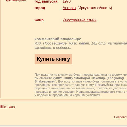
крупное фото
год выпуска
1978
город
Ангарск
(Иркутская область)
жанр
Иностранные языки
комментарий владельца:
Изд. Просвещение, мягк. переп. 142 стр. на титуле
экслибрис и подпись.
При нажатии на кнопку вы будут перенаправлены на форму, че
вы сможете
купить книгу "Молодой Шекспир. (The young
Shakespeare)"
. Для покупки вам нужно будет согласовать усл
продавцом, кто предлагает данную книгу. Пожалуйста, при зака
обращайте внимание на состояние книги, способы ее доставки
продавца и прочие условия. Наша площадка позволяет купить 
у надежных продавцов на хороших условиях.
ВКонтакте
Сопрово