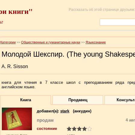
ои книги"
Рассказать об этой странице друзьям:
иг
Категории
>>
Общественные и гуманитарные науки
>>
Языкознание
Молодой Шекспир. (The young Shakespe
A. R. Sisson
книга для чтения в 7 классе школ с преподаванием ряда пре
английском языке.
Книга
Продавец
Консульт
добавил(a):
stark
(анкудин)
продам
4 ав
состояние