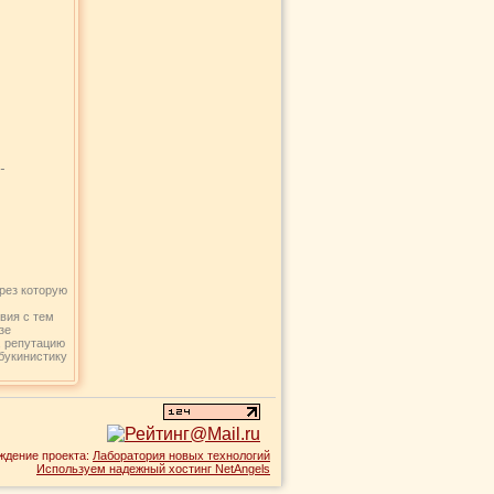
-
рез которую
овия с тем
зе
, репутацию
букинистику
ждение проекта:
Лаборатория новых технологий
Используем надежный хостинг NetAngels