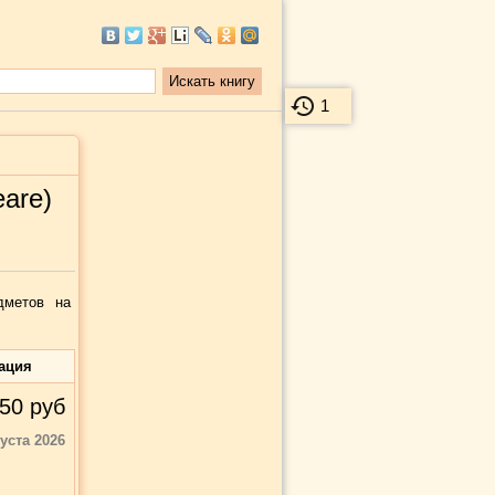
1
are)
дметов на
ация
50
руб
густа 2026