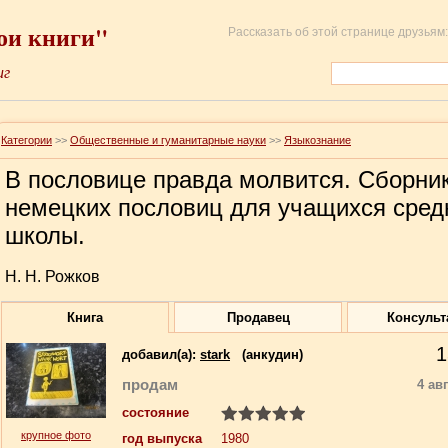
ои книги"
Рассказать об этой странице друзьям:
иг
Категории
>>
Общественные и гуманитарные науки
>>
Языкознание
В пословице правда молвится. Сборни
немецких пословиц для учащихся сред
школы.
Н. Н. Рожков
Книга
Продавец
Консульт
1
добавил(a):
stark
(анкудин)
продам
4 ав
состояние
крупное фото
год выпуска
1980