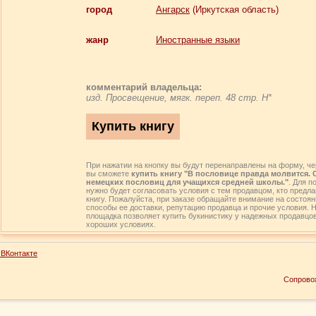
город
Ангарск
(Иркутская область)
жанр
Иностранные языки
комментарий владельца:
изд. Просвещение, мягк. переп. 48 стр. Н*
При нажатии на кнопку вы будут перенаправлены на форму, че
вы сможете
купить книгу "В пословице правда молвится.
немецких пословиц для учащихся средней школы."
. Для п
нужно будет согласовать условия с тем продавцом, кто предл
книгу. Пожалуйста, при заказе обращайте внимание на состоян
способы ее доставки, репутацию продавца и прочие условия. 
площадка позволяет купить букинистику у надежных продавцо
хороших условиях.
ВКонтакте
Сопрово