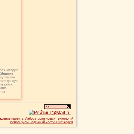
рез которую
 Сборник
окупки вам
агает данную
ие книги,
Наша
в на
ждение проекта:
Лаборатория новых технологий
Используем надежный хостинг NetAngels