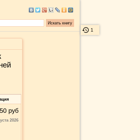
1
к
ней
ация
50
руб
густа 2026