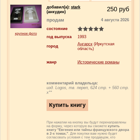
добавил(a):
stark
250
руб
(анкудин)
продам
4 августа 2026
состояние
крупное фото
год выпуска
1993
Ангарск
(Иркутская
город
область)
жанр
Исторические романы
комментарий владельца:
изд. Logos, тв. переп, 624 стр. + 560 стр.
х**
При нажатии на кнопку вы будут перенаправлены
на форму, через которую вы сможете
купить
книгу "Евгения или тайны французского двора
в 2-х томах."
. Для покупки вам нужно будет
согласовать условия с тем продавцом, кто