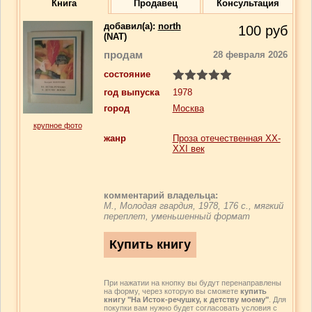
Книга
Продавец
Консультация
добавил(a):
north
100
руб
(NAT)
продам
28 февраля 2026
состояние
год выпуска
1978
город
Москва
крупное фото
жанр
Проза отечественная ХХ-
ХХI век
комментарий владельца:
М., Молодая гвардия, 1978, 176 с., мягкий
переплет, уменьшенный формат
При нажатии на кнопку вы будут перенаправлены
на форму, через которую вы сможете
купить
книгу "На Исток-речушку, к детству моему"
. Для
покупки вам нужно будет согласовать условия с