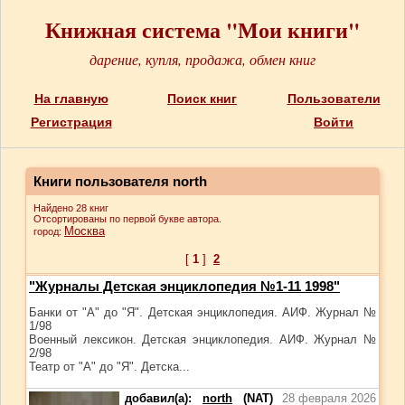
Книжная система "Мои книги"
дарение, купля, продажа, обмен книг
На главную
Поиск книг
Пользователи
Регистрация
Войти
Книги пользователя north
Найдено 28 книг
Отсортированы по первой букве автора.
Москва
город:
[
1
]
2
"Журналы Детская энциклопедия №1-11 1998"
Банки от "А" до "Я". Детская энциклопедия. АИФ. Журнал №
1/98
Военный лексикон. Детская энциклопедия. АИФ. Журнал №
2/98
Театр от "А" до "Я". Детска...
добавил(а):
north
(NAT)
28 февраля 2026