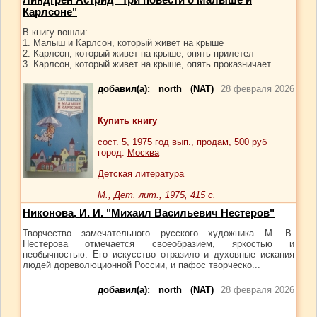
Карлсоне"
В книгу вошли:
1. Малыш и Карлсон, который живет на крыше
2. Карлсон, который живет на крыше, опять прилетел
3. Карлсон, который живет на крыше, опять проказничает
добавил(а):
north
(NAT)
28 февраля 2026
Купить книгу
сост.
5
, 1975 год вып., продам,
500
руб
город:
Москва
Детская литература
М., Дет. лит., 1975, 415 с.
Никонова, И. И. "Михаил Васильевич Нестеров"
Творчество замечательного русского художника М. В.
Нестерова отмечается своеобразием, яркостью и
необычностью. Его искусство отразило и духовные искания
людей дореволюционной России, и пафос творческо...
добавил(а):
north
(NAT)
28 февраля 2026