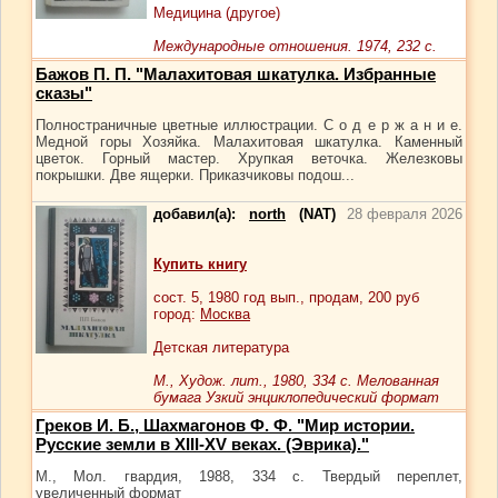
Медицина (другое)
Международные отношения. 1974, 232 с.
Бажов П. П. "Малахитовая шкатулка. Избранные
сказы"
Полностраничные цветные иллюстрации. С о д е р ж а н и е.
Медной горы Хозяйка. Малахитовая шкатулка. Каменный
цветок. Горный мастер. Хрупкая веточка. Железковы
покрышки. Две ящерки. Приказчиковы подош...
добавил(а):
north
(NAT)
28 февраля 2026
Купить книгу
сост.
5
, 1980 год вып., продам,
200
руб
город:
Москва
Детская литература
М., Худож. лит., 1980, 334 с. Мелованная
бумага Узкий энциклопедический формат
Греков И. Б., Шахмагонов Ф. Ф. "Мир истории.
Русские земли в XIII-XV веках. (Эврика)."
М., Мол. гвардия, 1988, 334 с. Твердый переплет,
увеличенный формат