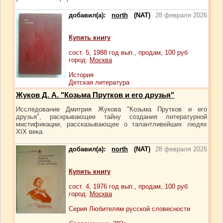
добавил(а):
north
(NAT)
28 февраля 2026
Купить книгу
сост.
5
, 1988 год вып., продам,
100
руб
город:
Москва
История
Детская литература
Жуков Д. А. "Козьма Прутков и его друзья"
Исследование Дмитрия Жукова "Козьма Прутков и его
друзья", раскрывающее тайну создания литературной
мистификации, рассказывающее о талантливейших людях
XIX века.
добавил(а):
north
(NAT)
28 февраля 2026
Купить книгу
сост.
4
, 1976 год вып., продам,
100
руб
город:
Москва
Серия Любителям русской словесности