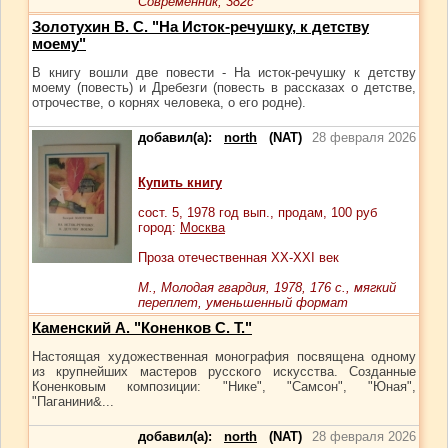
Современник, 382с
Золотухин В. С. "На Исток-речушку, к детству
моему"
В книгу вошли две повести - На исток-речушку к детству
моему (повесть) и Дребезги (повесть в рассказах о детстве,
отрочестве, о корнях человека, о его родне).
добавил(а):
north
(NAT)
28 февраля 2026
Купить книгу
сост.
5
, 1978 год вып., продам,
100
руб
город:
Москва
Проза отечественная ХХ-ХХI век
М., Молодая гвардия, 1978, 176 с., мягкий
переплет, уменьшенный формат
Каменский А. "Коненков С. Т."
Настоящая художественная монография посвящена одному
из крупнейших мастеров русского искусства. Созданные
Коненковым композиции: "Нике", "Самсон", "Юная",
"Паганини&...
добавил(а):
north
(NAT)
28 февраля 2026