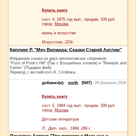
Купить книгу
сост.
4
, 1975 год вып., продам,
100
руб
город:
Москва
жизнь в искусстве
Искусство, 223с
Киплинг Р. "Меч Виланда: Сказки Старой Англии"
Избранные сказки из двух киплинговских сборников:
"Puck of Pook's Hill" (Пак с Волшебных холмов) и "Rewards and
Fairies" (Подарки фей).
Перевод с английского А. Слобожа...
добавил(а):
north
(NAT)
28 февраля 2026
Купить книгу
сост.
5
, 1984 год вып., продам,
200
руб
город:
Москва
Детская литература
Л., Дет. лит., 1984, 286 с.
Линдгрен Астрид "Три повести о Малыше и