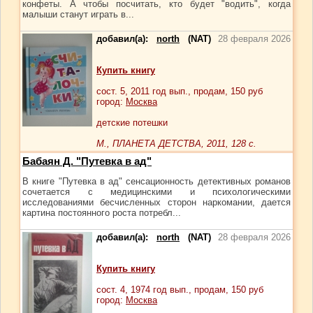
конфеты. А чтобы посчитать, кто будет "водить", когда
малыши станут играть в...
добавил(а):
north
(NAT)
28 февраля 2026
Купить книгу
сост.
5
, 2011 год вып., продам,
150
руб
город:
Москва
детские потешки
М., ПЛАНЕТА ДЕТСТВА, 2011, 128 с.
Бабаян Д. "Путевка в ад"
В книге "Путевка в ад" сенсационность детективных романов
сочетается с медицинскими и психологическими
исследованиями бесчисленных сторон наркомании, дается
картина постоянного роста потребл...
добавил(а):
north
(NAT)
28 февраля 2026
Купить книгу
сост.
4
, 1974 год вып., продам,
150
руб
город:
Москва