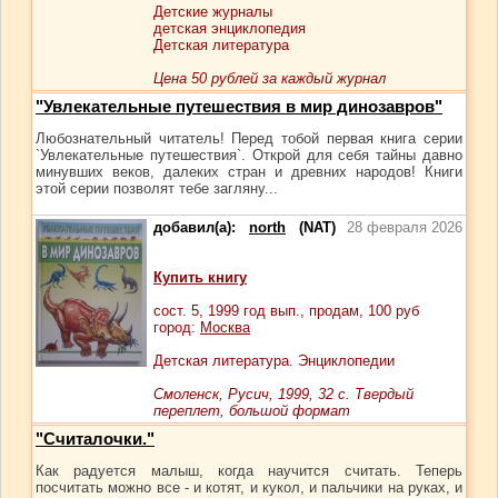
Детские журналы
детская энциклопедия
Детская литература
Цена 50 рублей за каждый журнал
"Увлекательные путешествия в мир динозавров"
Любознательный читатель! Перед тобой первая книга серии
`Увлекательные путешествия`. Открой для себя тайны давно
минувших веков, далеких стран и древних народов! Книги
этой серии позволят тебе загляну...
добавил(а):
north
(NAT)
28 февраля 2026
Купить книгу
сост.
5
, 1999 год вып., продам,
100
руб
город:
Москва
Детская литература. Энциклопедии
Смоленск, Русич, 1999, 32 с. Твердый
переплет, большой формат
"Считалочки."
Как радуется малыш, когда научится считать. Теперь
посчитать можно все - и котят, и кукол, и пальчики на руках, и