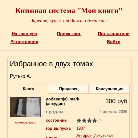
Книжная система "Мои книги"
дарение, купля, продажа, обмен книг
На главную
Поиск книг
Пользователи
Регистрация
Войти
Избранное в двух томах
Рутько А.
Книга
Продавец
Консультация
добавил(a):
stark
300
руб
(анкудин)
продам
4 августа 2026
состояние
крупное фото
год выпуска
1987
Ангарск
(Иркутская
город