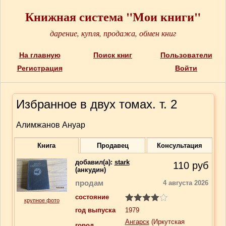
Книжная система "Мои книги"
дарение, купля, продажа, обмен книг
На главную
Поиск книг
Пользователи
Регистрация
Войти
Избранное в двух томах. т. 2
Алимжанов Ануар
Книга
Продавец
Консультация
добавил(a):
stark
110
руб
(анкудин)
продам
4 августа 2026
состояние
крупное фото
год выпуска
1979
Ангарск
(Иркутская
город