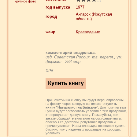
крупное фото
год выпуска
1977
Ангарск
(Иркутская
город
область)
жанр
Краеведение
комментарий владельца:
изд. Советская Россия, тв. перепл., ум.
формат., 288 стр.,
ХР5
При нажатии на кнопку вы будут перенаправлены
на форму, через которую вы сможете
купить
книгу "Натуралист на Байкале"
. Для покупки вам
нужно будет согласовать условия с тем продавцом,
кто предлагает данную книгу. Пожалуйста, при
заказе обращайте внимание на состояние книги,
способы ее доставки, репутацию продавца и
прочие условия. Наша площадка позволяет купить
букинистику у надежных продавцов на хороших
условиях.