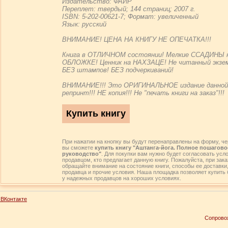
Издательство: ФАИР
Переплет: твердый; 144 страниц; 2007 г.
ISBN: 5-202-00621-7; Формат: увеличенный
Язык: русский
ВНИМАНИЕ! ЦЕНА НА КНИГУ НЕ ОПЕЧАТКА!!!
Книга в ОТЛИЧНОМ состоянии! Мелкие ССАДИНЫ 
ОБЛОЖКЕ! Ценник на НАХЗАЦЕ! Не читанный экзем
БЕЗ штампов! БЕЗ подчеркиваний!
ВНИМАНИЕ!!! Это ОРИГИНАЛЬНОЕ издание данной 
репринт!!! НЕ копия!!! Не "печать книги на заказ"!!!
При нажатии на кнопку вы будут перенаправлены на форму, че
вы сможете
купить книгу "Аштанга-йога. Полное пошагово
руководство"
. Для покупки вам нужно будет согласовать усл
продавцом, кто предлагает данную книгу. Пожалуйста, при зака
обращайте внимание на состояние книги, способы ее доставки
продавца и прочие условия. Наша площадка позволяет купить 
у надежных продавцов на хороших условиях.
ВКонтакте
Сопрово