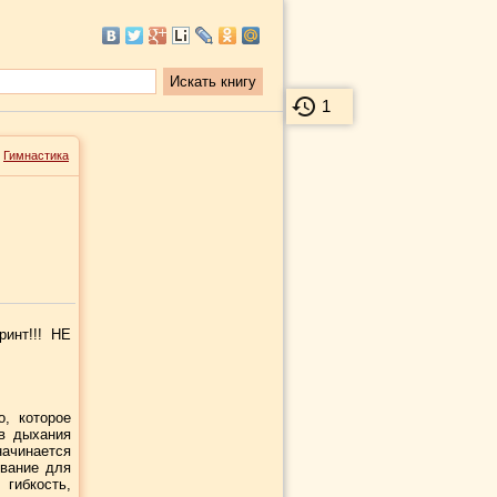
1
>
Гимнастика
инт!!! НЕ
о, которое
в дыхания
ачинается
ование для
гибкость,