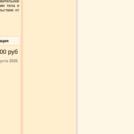
овительное
нию тела и
льствие от
ация
00
руб
густа 2026