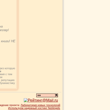
на
пляр!
книги! НЕ
рез которую
е
овия с тем
зе
, репутацию
букинистику
ждение проекта:
Лаборатория новых технологий
Используем надежный хостинг NetAngels