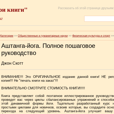
ои книги"
Рассказать об этой странице друзьям:
иг
Категории
>>
Общественные и гуманитарные науки
>>
Физическая культура и спорт
>
Аштанга-йога. Полное пошаговое
руководство
Джон Скотт
ВНИМАНИЕ!!! Это ОРИГИНАЛЬНОЕ издание данной книги! НЕ репр
копия!!! Не "печать книги на заказ"!!!
ВНИМАТЕЛЬНО СМОТРИТЕ СТОИМОСТЬ КНИГИ!!!!!
Книга представляет собой поэтапное иллюстрированное руководств
проведет вас через циклы сбалансированных упражнений и способо
этой динамичной формы йоги. Тщательно разработанный курс н
простыми циклами для новичков, освоив которые, вы создадите осн
перехода на следующий уровень. Аштанга-йога улучшит вашу 