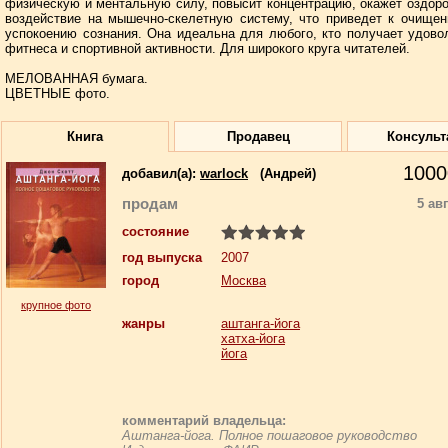
физическую и ментальную силу, повысит концентрацию, окажет оздор
воздействие на мышечно-скелетную систему, что приведет к очище
успокоению сознания. Она идеальна для любого, кто получает удово
фитнеса и спортивной активности. Для широкого круга читателей.
МЕЛОВАННАЯ бумага.
ЦВЕТНЫЕ фото.
Книга
Продавец
Консульт
1000
добавил(a):
warlock
(Андрей)
продам
5 ав
состояние
год выпуска
2007
город
Москва
крупное фото
жанры
аштанга-йога
хатха-йога
йога
комментарий владельца:
Аштанга-йога. Полное пошаговое руководство