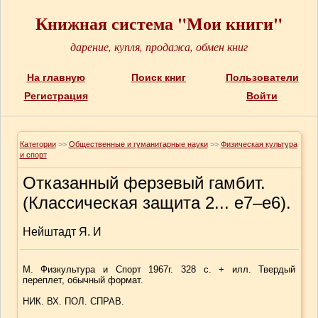
Книжная система "Мои книги"
дарение, купля, продажа, обмен книг
На главную
Поиск книг
Пользователи
Регистрация
Войти
Категории
>>
Общественные и гуманитарные науки
>>
Физическая культура
и спорт
Отказанный ферзевый гамбит.
(Классическая защита 2... е7–е6).
Нейштадт Я. И
М. Физкультура и Спорт 1967г. 328 с. + илл. Твердый
переплет, обычный формат.
НИК. ВХ. ПОЛ. СПРАВ.