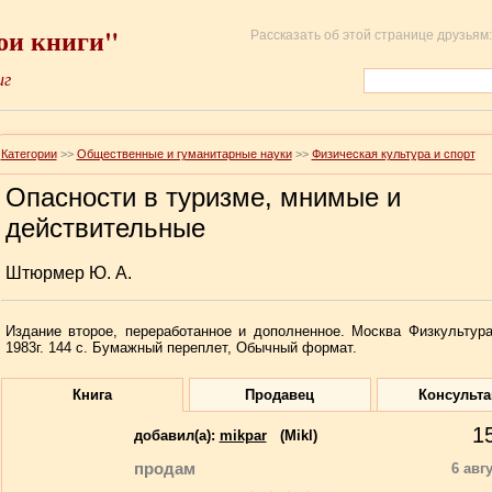
ои книги"
Рассказать об этой странице друзьям:
иг
Категории
>>
Общественные и гуманитарные науки
>>
Физическая культура и спорт
Опасности в туризме, мнимые и
действительные
Штюрмер Ю. А.
Издание второе, переработанное и дополненное. Москва Физкультура
1983г. 144 с. Бумажный переплет, Обычный формат.
Книга
Продавец
Консульт
1
добавил(a):
mikpar
(Mikl)
продам
6 авг