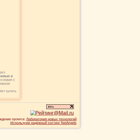
рез
нимые и
условия с
заказе
,
яет купить
ждение проекта:
Лаборатория новых технологий
Используем надежный хостинг NetAngels