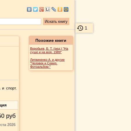
1
Похожие книги
Воробьев, Б. Т. (ред.) "На
суше и на мор. 1989"
Литвиненко А. и другие
"Человек и Север.
Фотоальбом."
 и спорт.
ация
50
руб
уста 2026