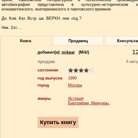
автобиография представлена в культурно–историческом ко
елизаветинского, екатерининского и павловского времени.
Дн. Ком. Кат. Встр. шк. ВЕРХН. лев. отд.?
Ник. 2эт.....
Книга
Продавец
Консульта
1
добавил(a):
mikpar
(Mikl)
продам
6 авг
состояние
год выпуска
1990
город
Москва
жанры
История
Биографии. Мемуары.