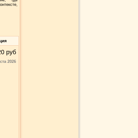
нтексте,
ция
20
руб
уста 2026