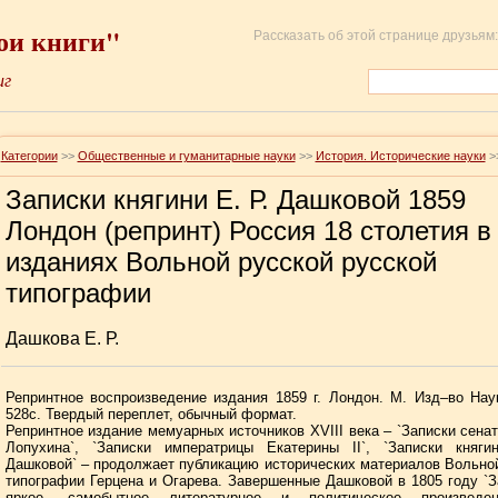
ои книги"
Рассказать об этой странице друзьям:
иг
Категории
>>
Общественные и гуманитарные науки
>>
История. Исторические науки
>
Записки княгини Е. Р. Дашковой 1859
Лондон (репринт) Россия 18 столетия в
изданиях Вольной русской русской
типографии
Дашкова Е. Р.
Репринтное воспроизведение издания 1859 г. Лондон. М. Изд–во Наук
528с. Твердый переплет, обычный формат.
Репринтное издание мемуарных источников XVIII века – `Записки сенат
Лопухина`, `Записки императрицы Екатерины II`, `Записки княги
Дашковой` – продолжает публикацию исторических материалов Вольно
типографии Герцена и Огарева. Завершенные Дашковой в 1805 году `З
яркое, самобытное литературное и политическое произведе