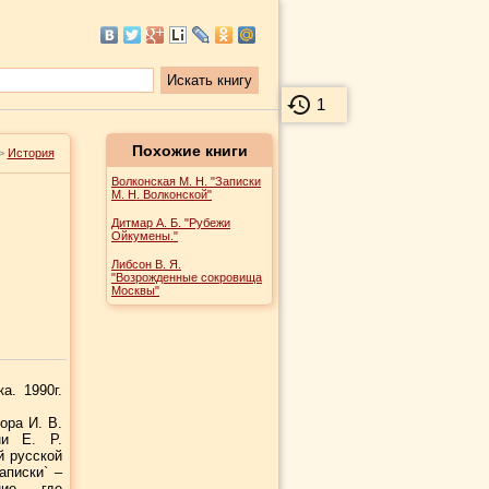
1
Похожие книги
>
История
Волконская М. Н. "Записки
М. Н. Волконской"
Дитмар А. Б. "Рубежи
Ойкумены."
Либсон В. Я.
"Возрожденные сокровища
Москвы"
а. 1990г.
ора И. В.
ни Е. Р.
й русской
аписки` –
ние, где