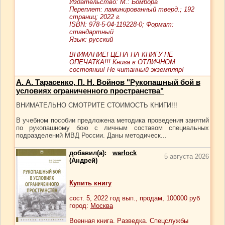
Издательство: М.: Бомбора
Переплет: ламинированный тверд.; 192
страниц; 2022 г.
ISBN: 978-5-04-119228-0; Формат:
стандартный
Язык: русский
ВНИМАНИЕ! ЦЕНА НА КНИГУ НЕ
ОПЕЧАТКА!!! Книга в ОТЛИЧНОМ
состоянии! Не читанный экземпляр!
А. А. Тарасенко, П. Н. Войнов "Рукопашный бой в
условиях ограниченного пространства"
ВНИМАТЕЛЬНО СМОТРИТЕ СТОИМОСТЬ КНИГИ!!!
В учебном пособии предложена методика проведения занятий
по рукопашному бою с личным составом специальных
подразделений МВД России. Даны методическ...
добавил(а):
warlock
5 августа 2026
(Андрей)
Купить книгу
сост.
5
, 2022 год вып., продам,
100000
руб
город:
Москва
Военная книга. Разведка. Спецслужбы