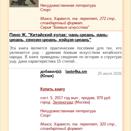
Нехудожественная литература
Спорт
Минск, Харвест, тв. переплет, 272 стр.,
стандартный формат.
Серия "Боевые искусства"
Пино Ж. "Китайский кулак: чань-цюань, нань-
цюань, сянсин-цюань, нэйцзя-цюань"
Эта книга является практическим пособием для тех, кто
увлекается ушу - древним боевым искусством китайского
народа. В книге приведены сведения по истории и структуре
ушу, дана характеристика 15 стилей...
добавил(а):
lasto4ka.sm
25 июля 2026
(Юлия)
Купить книгу
сост.
5
, 2017 год вып., продам,
970
руб
город:
Зеленоград
(Москва)
Нехудожественная литература
Спорт
Минск, Харвест, тв. переплет, 320 стр.,
стандартный формат