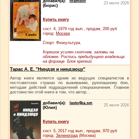
добавил(а):
hrambor
23 июля 2026
(Борис)
Купить книгу
сост.
4
, 1979 год вып., продам,
200
руб
город:
Москва
Спорт. Физкультура.
Корешок усилен скотчем, заломы на
обложке. Роспись предыдущего владельца
на форзаце. Блок крепкий.
Тарас А. Е. "Ниндзя и ниндзюцу"
Автор книги является одним из ведущих специалистов в
постсоветских странах по выживанию, рукопашному бою,
методам действий подразделений спецназначения. Главное
достоинство этой книги в том, что автор...
добавил(а):
lasto4ka.sm
25 июля 2026
(Юлия)
Купить книгу
сост.
5
, 2017 год вып., продам,
970
руб
город:
Зеленоград
(Москва)