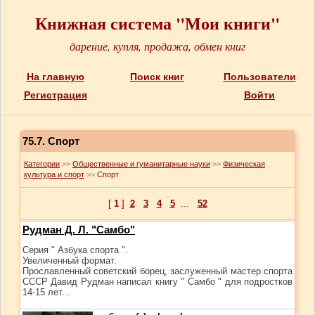
Книжная система "Мои книги"
дарение, купля, продажа, обмен книг
На главную
Поиск книг
Пользователи
Регистрация
Войти
75.7. Спорт
Категории
>>
Общественные и гуманитарные науки
>>
Физическая
культура и спорт
>>
Спорт
[
1
]
2
3
4
5
...
52
Рудман Д. Л. "Самбо"
Серия " Азбука спорта ".
Увеличенный формат.
Прославленный советский борец, заслуженный мастер спорта
СССР Давид Рудман написал книгу " Самбо " для подростков
14-15 лет...