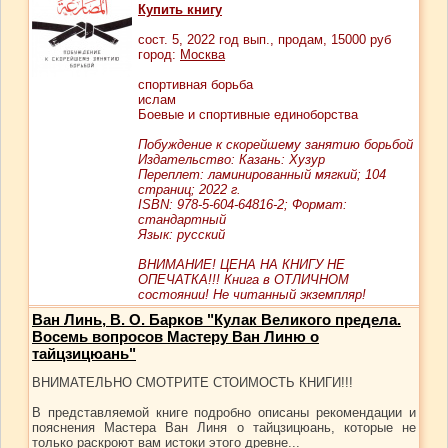
Купить книгу
сост.
5
, 2022 год вып., продам,
15000
руб
город:
Москва
спортивная борьба
ислам
Боевые и спортивные единоборства
Побуждение к скорейшему занятию борьбой
Издательство: Казань: Хузур
Переплет: ламинированный мягкий; 104
страниц; 2022 г.
ISBN: 978-5-604-64816-2; Формат:
стандартный
Язык: русский
ВНИМАНИЕ! ЦЕНА НА КНИГУ НЕ
ОПЕЧАТКА!!! Книга в ОТЛИЧНОМ
состоянии! Не читанный экземпляр!
Ван Линь, В. О. Барков "Кулак Великого предела.
Восемь вопросов Мастеру Ван Линю о
тайцзицюань"
ВНИМАТЕЛЬНО СМОТРИТЕ СТОИМОСТЬ КНИГИ!!!
В представляемой книге подробно описаны рекомендации и
пояснения Мастера Ван Линя о тайцзицюань, которые не
только раскроют вам истоки этого древне...