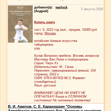
добавил(а):
warlock
5 августа 2026
(Андрей)
Купить книгу
сост.
5
, 2022 год вып., продам,
15000
руб
город:
Москва
китайские боевые искусства
тайцзицюань
ушу
Кулак Великого предела. Восемь вопросов
Мастеру Ван Линю о тайцзицюань
Серия: Чжун Хэ
Издательство: М.: Ганга
Переплет: ламинированный мягкий; 154
страниц; 2022 г.
ISBN: 978-5-907432-96-3; Формат:
стандартный
Язык: русский
ВНИМАНИЕ! ЦЕНА НА КНИГУ НЕ
ОПЕЧАТКА!!! Книга в ОТЛИЧНОМ
состоянии! Не читанный экземпляр!
В. И. Авилов, С. Е. Харахордин "Основы
Армейского рукопашного боя. Ударная и защитная