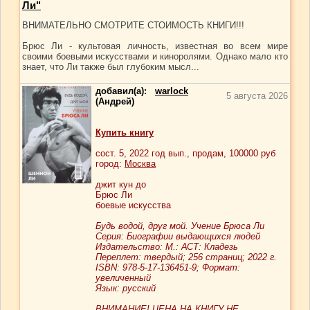
Ли"
ВНИМАТЕЛЬНО СМОТРИТЕ СТОИМОСТЬ КНИГИ!!!
Брюс Ли - культовая личность, известная во всем мире
своими боевыми искусствами и киноролями. Однако мало кто
знает, что Ли также был глубоким мысл...
добавил(а):
warlock
5 августа 2026
(Андрей)
Купить книгу
сост.
5
, 2022 год вып., продам,
100000
руб
город:
Москва
джит кун до
Брюс Ли
боевые искусства
Будь водой, друг мой. Учение Брюса Ли
Серия: Биографии выдающихся людей
Издательство: М.: АСТ: Кладезь
Переплет: твердый; 256 страниц; 2022 г.
ISBN: 978-5-17-136451-9; Формат:
увеличенный
Язык: русский
ВНИМАНИЕ! ЦЕНА НА КНИГУ НЕ