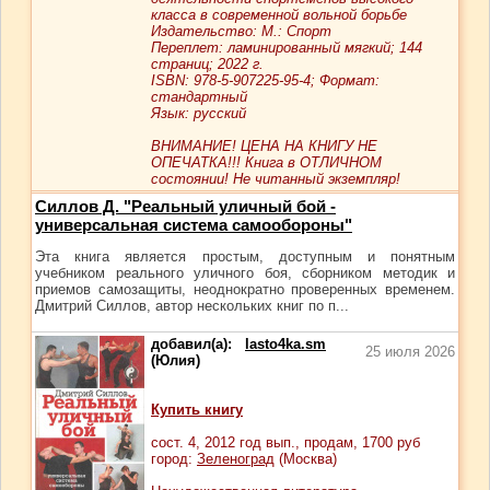
класса в современной вольной борьбе
Издательство: М.: Спорт
Переплет: ламинированный мягкий; 144
страниц; 2022 г.
ISBN: 978-5-907225-95-4; Формат:
стандартный
Язык: русский
ВНИМАНИЕ! ЦЕНА НА КНИГУ НЕ
ОПЕЧАТКА!!! Книга в ОТЛИЧНОМ
состоянии! Не читанный экземпляр!
Силлов Д. "Реальный уличный бой -
универсальная система самообороны"
Эта книга является простым, доступным и понятным
учебником реального уличного боя, сборником методик и
приемов самозащиты, неоднократно проверенных временем.
Дмитрий Силлов, автор нескольких книг по п...
добавил(а):
lasto4ka.sm
25 июля 2026
(Юлия)
Купить книгу
сост.
4
, 2012 год вып., продам,
1700
руб
город:
Зеленоград
(Москва)