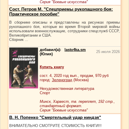
Серия "Боевые искусства"
Сост. Петров М. "Спецприемы рукопашного боя:
Практическое пособие"
В сборнике описаны и представлены на рисунках приемы
рукопашного боя, которые во время Второй мировой войны
использовали военнослужащие, сотрудники спецслужб СССР,
Великобритании и США.
Сборник ...
добавил(а):
lasto4ka.sm
25 июля 2026
(Юлия)
Купить книгу
сост.
4
, 2020 год вып., продам,
970
руб
город:
Зеленоград
(Москва)
Нехудожественная литература
Спорт
Минск, Харвест, тв. переплет, 192 стр.,
стандартный формат.
Серия "Боевые искусства"
В. Н. Попенко "Смертельный удар ниндзя"
ВНИМАТЕЛЬНО СМОТРИТЕ СТОИМОСТЬ КНИГИ!!!