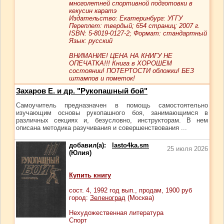
многолетней спортивной подготовки в
кекусин каратэ
Издательство: Екатеринбург: УГГУ
Переплет: твердый; 654 страниц; 2007 г.
ISBN: 5-8019-0127-2; Формат: стандартный
Язык: русский
ВНИМАНИЕ! ЦЕНА НА КНИГУ НЕ
ОПЕЧАТКА!!! Книга в ХОРОШЕМ
состоянии! ПОТЕРТОСТИ обложки! БЕЗ
штампов и пометок!
Захаров Е. и др. "Рукопашный бой"
Самоучитель предназначен в помощь самостоятельно
изучающим основы рукопашного боя, занимающимся в
различных секциях и, безусловно, инструкторам. В нем
описана методика разучивания и совершенствования ...
добавил(а):
lasto4ka.sm
25 июля 2026
(Юлия)
Купить книгу
сост.
4
, 1992 год вып., продам,
1900
руб
город:
Зеленоград
(Москва)
Нехудожественная литература
Спорт