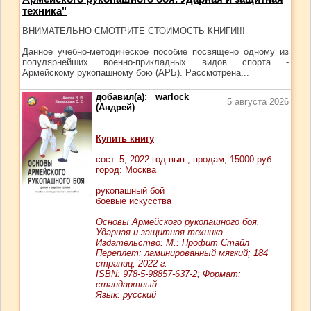
техника"
ВНИМАТЕЛЬНО СМОТРИТЕ СТОИМОСТЬ КНИГИ!!!
Данное учебно-методическое пособие посвящено одному из
популярнейших военно-прикладных видов спорта -
Армейскому рукопашному бою (АРБ). Рассмотрена...
добавил(а):
warlock
5 августа 2026
(Андрей)
Купить книгу
сост.
5
, 2022 год вып., продам,
15000
руб
город:
Москва
рукопашный бой
боевые искусства
Основы Армейского рукопашного боя.
Ударная и защитная техника
Издательство: М.: Профит Стайл
Переплет: ламинированный мягкий; 184
страниц; 2022 г.
ISBN: 978-5-98857-637-2; Формат:
стандартный
Язык: русский