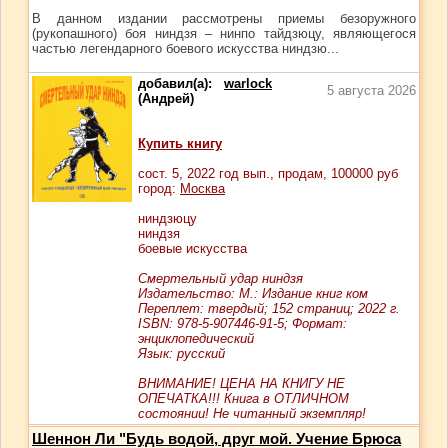
В данном издании рассмотрены приемы безоружного
(рукопашного) боя ниндзя – нинпо тайдзюцу, являющегося
частью легендарного боевого искусства ниндзю...
добавил(а):
warlock
5 августа 2026
(Андрей)
Купить книгу
сост.
5
, 2022 год вып., продам,
100000
руб
город:
Москва
ниндзюцу
ниндзя
боевые искусства
Смертельный удар ниндзя
Издательство: М.: Издание книг ком
Переплет: твердый; 152 страниц; 2022 г.
ISBN: 978-5-907446-91-5; Формат:
энциклопедический
Язык: русский
ВНИМАНИЕ! ЦЕНА НА КНИГУ НЕ
ОПЕЧАТКА!!! Книга в ОТЛИЧНОМ
состоянии! Не читанный экземпляр!
Шеннон Ли "Будь водой, друг мой. Учение Брюса