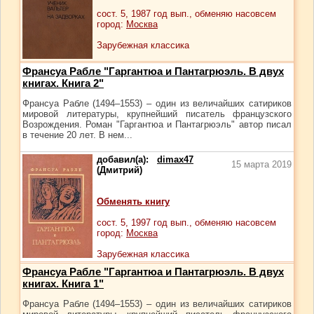
сост.
5
, 1987 год вып., обменяю насовсем
город:
Москва
Зарубежная классика
Франсуа Рабле "Гаргантюа и Пантагрюэль. В двух
книгах. Книга 2"
Франсуа Рабле (1494–1553) – один из величайших сатириков
мировой литературы, крупнейший писатель французского
Возрождения. Роман "Гаргантюа и Пантагрюэль" автор писал
в течение 20 лет. В нем...
добавил(а):
dimax47
15 марта 2019
(Дмитрий)
Обменять книгу
сост.
5
, 1997 год вып., обменяю насовсем
город:
Москва
Зарубежная классика
Франсуа Рабле "Гаргантюа и Пантагрюэль. В двух
книгах. Книга 1"
Франсуа Рабле (1494–1553) – один из величайших сатириков