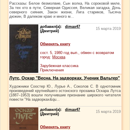
Рассказы: Белое безмолвие, Сын волка, На сороковой миле,
За тех кто в пути, Северная Одиссея, Великая загадка, Дочь
северного сияния, Закон жизни, Лига стариков, Тысяча
дюжин, В далеком краю и много м...
добавил(а):
dimax47
15 марта 2019
(Дмитрий)
Обменять книгу
сост.
5
, 1980 год вып., обмен с возвратом
город:
Москва
Зарубежная классика
Приключения
Лутс, Оскар "Весна. На задворках. Ученик Вальтер"
Художники Соостер Ю., Лурье А., Соколов С. В однотомник
произведений крупнейшего эстонского прозаика Оскара Лутса
(1887–1953) вошли получившие признание широкого читателя
повести "На задворках&qu...
добавил(а):
dimax47
15 марта 2019
(Дмитрий)
Обменять книгу