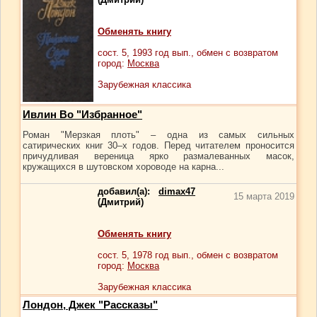
Обменять книгу
сост.
5
, 1993 год вып., обмен с возвратом
город:
Москва
Зарубежная классика
Ивлин Во "Избранное"
Роман "Мерзкая плоть" – одна из самых сильных
сатирических книг 30–х годов. Перед читателем проносится
причудливая вереница ярко размалеванных масок,
кружащихся в шутовском хороводе на карна...
добавил(а):
dimax47
15 марта 2019
(Дмитрий)
Обменять книгу
сост.
5
, 1978 год вып., обмен с возвратом
город:
Москва
Зарубежная классика
Лондон, Джек "Рассказы"