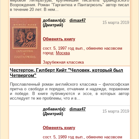
мировой литературы, крупнейший писатель французского
Возрождения. Роман "Гаргантюа и Пантагрюэль" автор писал
в течение 20 лет. В нем...
добавил(а):
dimax47
15 марта 2019
(Дмитрий)
Обменять книгу
сост.
5
, 1997 год вып., обменяю насовсем
город:
Москва
Зарубежная классика
Честертон, Гилберт Кийт "Человек, который был
Четвергом"
Прославленный роман английского классика – философская
притча о свободе и порядке, отчаянии и надежде, поражении
и победе. В книге публикуются и эссе, в которых автор
исследует те же проблемы, что и в...
добавил(а):
dimax47
15 марта 2019
(Дмитрий)
Обменять книгу
сост.
5
, 1989 год вып., обменяю насовсем