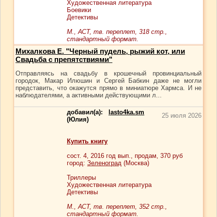
Художественная литература
Боевики
Детективы
М., АСТ, тв. переплет, 318 стр.,
стандартный формат.
Михалкова Е. "Черный пудель, рыжий кот, или
Свадьба с препятствиями"
Отправляясь на свадьбу в крошечный провинциальный
городок, Макар Илюшин и Сергей Бабкин даже не могли
представить, что окажутся прямо в миниатюре Хармса. И не
наблюдателями, а активными действующими л...
добавил(а):
lasto4ka.sm
25 июля 2026
(Юлия)
Купить книгу
сост.
4
, 2016 год вып., продам,
370
руб
город:
Зеленоград
(Москва)
Триллеры
Художественная литература
Детективы
М., АСТ, тв. переплет, 352 стр.,
стандартный формат.