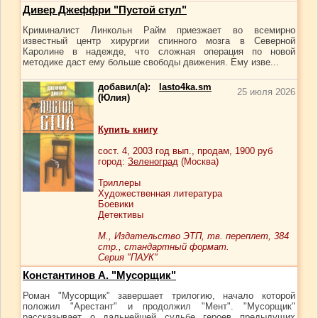
Дивер Джеффри "Пустой стул"
Криминалист Линкольн Райм приезжает во всемирно
известный центр хирургии спинного мозга в Северной
Каролине в надежде, что сложная операция по новой
методике даст ему больше свободы движения. Ему изве...
добавил(а):
lasto4ka.sm
25 июля 2026
(Юлия)
Купить книгу
сост.
4
, 2003 год вып., продам,
1900
руб
город:
Зеленоград
(Москва)
Триллеры
Художественная литература
Боевики
Детективы
М., Издательство ЭТП, тв. переплет, 384
стр., стандартный формат.
Серия "ПАУК"
Константинов А. "Мусорщик"
Роман "Мусорщик" завершает трилогию, начало которой
положил "Арестант" и продолжил "Мент". "Мусорщик"
рассказывает о дальнейшей судьбе героев предыдущих