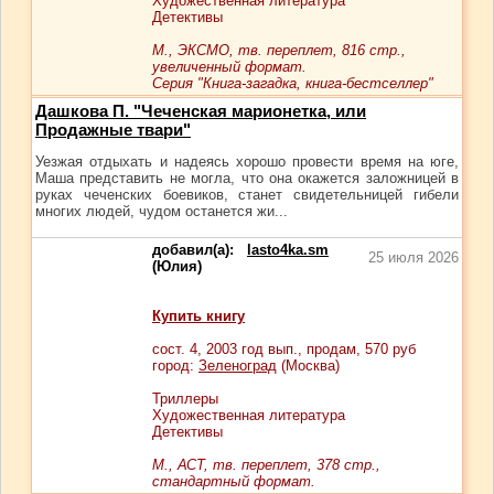
Художественная литература
Детективы
М., ЭКСМО, тв. переплет, 816 стр.,
увеличенный формат.
Серия "Книга-загадка, книга-бестселлер"
Дашкова П. "Чеченская марионетка, или
Продажные твари"
Уезжая отдыхать и надеясь хорошо провести время на юге,
Маша представить не могла, что она окажется заложницей в
руках чеченских боевиков, станет свидетельницей гибели
многих людей, чудом останется жи...
добавил(а):
lasto4ka.sm
25 июля 2026
(Юлия)
Купить книгу
сост.
4
, 2003 год вып., продам,
570
руб
город:
Зеленоград
(Москва)
Триллеры
Художественная литература
Детективы
М., АСТ, тв. переплет, 378 стр.,
стандартный формат.