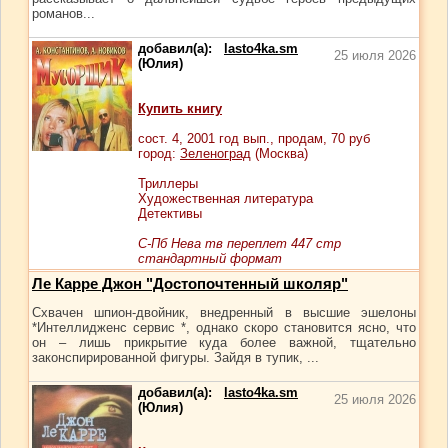
романов...
добавил(а):
lasto4ka.sm
25 июля 2026
(Юлия)
Купить книгу
сост.
4
, 2001 год вып., продам,
70
руб
город:
Зеленоград
(Москва)
Триллеры
Художественная литература
Детективы
С-Пб Нева тв переплет 447 стр
стандартный формат
Ле Карре Джон "Достопочтенный школяр"
Схвачен шпион-двойник, внедренный в высшие эшелоны
*Интеллидженс сервис *, однако скоро становится ясно, что
он – лишь прикрытие куда более важной, тщательно
законспирированной фигуры. Зайдя в тупик, ...
добавил(а):
lasto4ka.sm
25 июля 2026
(Юлия)