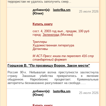
террористам не удалось заполучить смер...
добавил(а):
lasto4ka.sm
25 июля 2026
(Юлия)
Купить книгу
сост.
4
, 2003 год вып., продам,
100
руб
город:
Зеленоград
(Москва)
Триллеры
Художественная литература
Детективы
М АСТ-Пресс книга тв переплет 416 стр
стандартный формат
Горшков В. "По прозвищу Ворон. Закон мести"
Россия 90-х. Небывалая волна преступности захлестнула
страну. Заказные убийства превратились в явление
обыденное. Наркобизнес процветает. Криминальные
авторитеты безнаказанно разгуливают на свободе......
добавил(а):
lasto4ka.sm
25 июля 2026
(Юлия)
Купить книгу