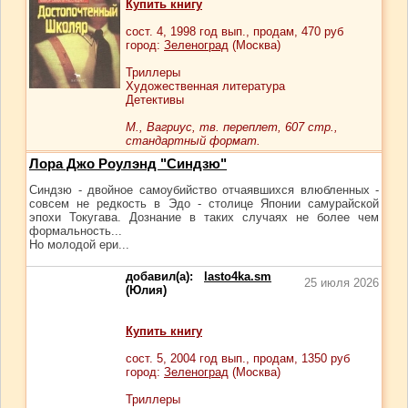
Купить книгу
сост.
4
, 1998 год вып., продам,
470
руб
город:
Зеленоград
(Москва)
Триллеры
Художественная литература
Детективы
М., Вагриус, тв. переплет, 607 стр.,
стандартный формат.
Лора Джо Роулэнд "Синдзю"
Синдзю - двойное самоубийство отчаявшихся влюбленных -
совсем не редкость в Эдо - столице Японии самурайской
эпохи Токугава. Дознание в таких случаях не более чем
формальность...
Но молодой ери...
добавил(а):
lasto4ka.sm
25 июля 2026
(Юлия)
Купить книгу
сост.
5
, 2004 год вып., продам,
1350
руб
город:
Зеленоград
(Москва)
Триллеры