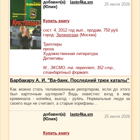
добавил(а):
lasto4ka.sm
25 июля 2026
(Юлия)
Купить книгу
сост.
4
, 2012 год вып., продам,
750
руб
город:
Зеленоград
(Москва)
Триллеры
проза
Художественная литература
Детективы
М., ЭКСМО, тв. переплет, 352 стр.,
стандартный формат.
Барбакару А. И. "Ва-банк. Последний трюк каталы"
Как можно стать телевизионным репортером, если до этого
был карточным шулером? Ведь известно: вход в мир
криминала - копейка, выход - рубль. Нормальные люди за
своего еще не считают, а старые корефаны...
добавил(а):
lasto4ka.sm
25 июля 2026
(Юлия)
Купить книгу