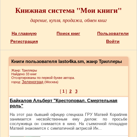
Книжная система "Мои книги"
дарение, купля, продажа, обмен книг
На главную
Поиск книг
Пользователи
Регистрация
Войти
Книги пользователя lasto4ka.sm, жанр Триллеры
Жанр: Триллеры
Найдено 33 книг
Отсортированы по первой букве автора.
Зеленоград
город:
(Москва)
[
1
]
2
3
Байкалов Альберт "Крестоповал. Смертельная
роль"
На этот раз бывший офицер спецназа ГРУ Матвей Кораблев
занимается несвойственным ему делом: по просьбе
сослуживца он снимается в кино. На съемочной площадке
Матвей знакомится с симпатичной актрисой Ин...