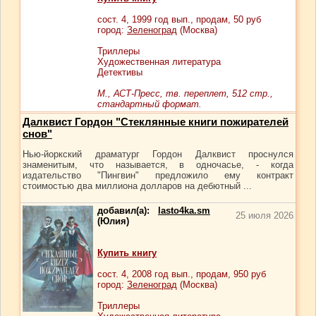
сост.
4
, 1999 год вып., продам,
50
руб
город:
Зеленоград
(Москва)
Триллеры
Художественная литература
Детективы
М., АСТ-Пресс, тв. переплет, 512 стр.,
стандартный формат.
Далквист Гордон "Стеклянные книги пожирателей
снов"
Нью-йоркский драматург Гордон Далквист проснулся
знаменитым, что называется, в одночасье, - когда
издательство "Пингвин" предложило ему контракт
стоимостью два миллиона долларов на дебютный ...
добавил(а):
lasto4ka.sm
25 июля 2026
(Юлия)
Купить книгу
сост.
4
, 2008 год вып., продам,
950
руб
город:
Зеленоград
(Москва)
Триллеры