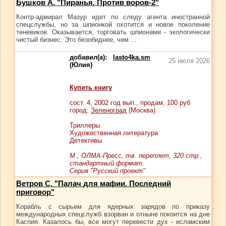
Бушков А. "Пиранья. Против воров-2"
Контр-адмирал Мазур идет по следу агента иностранной
спецслужбы, но за шпионкой охотится и новое поколение
теневиков. Оказывается, торговать шпионами - экологически
чистый бизнес. Это безобиднее, чем ...
добавил(а):
lasto4ka.sm
25 июля 2026
(Юлия)
Купить книгу
сост.
4
, 2002 год вып., продам,
100
руб
город:
Зеленоград
(Москва)
Триллеры
Художественная литература
Детективы
М., ОЛМА-Пресс, тв. переплет, 320 стр.,
стандартный формат.
Серия "Русский проект"
Ветров С. "Палач для мафии. Последний
приговор"
Корабль с сырьем для ядерных зарядов по приказу
международных спецслужб взорван и отныне покоится на дне
Каспия. Казалось бы, все могут перевести дух - исламским