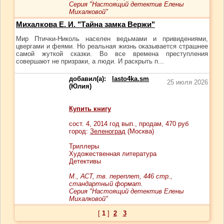
Серия "Настоящий детектив Елены
Михалковой"
Михалкова Е. И. "Тайна замка Вержи"
Мир Птички-Николь населен ведьмами и привидениями,
цвергами и феями. Но реальная жизнь оказывается страшнее
самой жуткой сказки. Во все времена преступления
совершают не призраки, а люди. И раскрыть п...
добавил(а):
lasto4ka.sm
25 июля 2026
(Юлия)
Купить книгу
сост.
4
, 2014 год вып., продам,
470
руб
город:
Зеленоград
(Москва)
Триллеры
Художественная литература
Детективы
М., АСТ, тв. переплет, 446 стр.,
стандартный формат.
Серия "Настоящий детектив Елены
Михалковой"
[
1
]
2
3