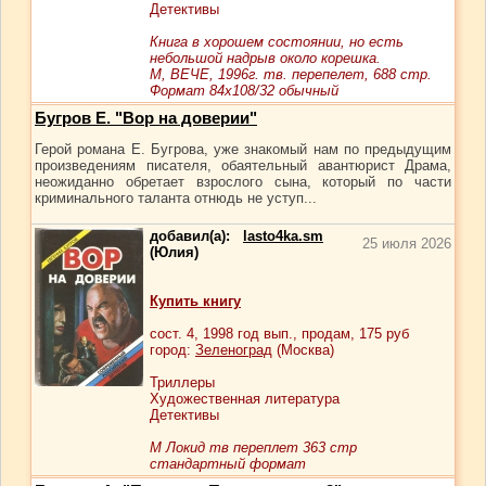
Детективы
Книга в хорошем состоянии, но есть
небольшой надрыв около корешка.
М, ВЕЧЕ, 1996г. тв. перепелет, 688 стр.
Формат 84x108/32 обычный
Бугров Е. "Вор на доверии"
Герой романа Е. Бугрова, уже знакомый нам по предыдущим
произведениям писателя, обаятельный авантюрист Драма,
неожиданно обретает взрослого сына, который по части
криминального таланта отнюдь не уступ...
добавил(а):
lasto4ka.sm
25 июля 2026
(Юлия)
Купить книгу
сост.
4
, 1998 год вып., продам,
175
руб
город:
Зеленоград
(Москва)
Триллеры
Художественная литература
Детективы
М Локид тв переплет 363 стр
стандартный формат