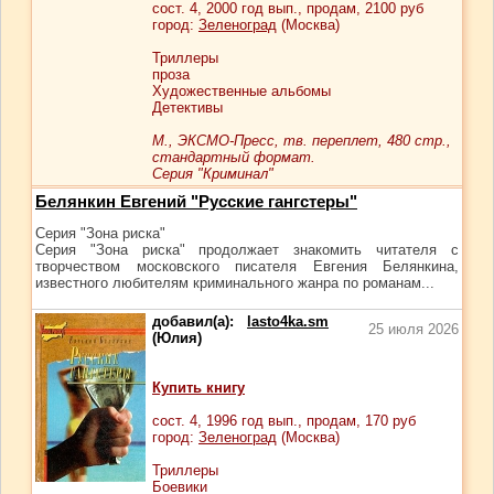
сост.
4
, 2000 год вып., продам,
2100
руб
город:
Зеленоград
(Москва)
Триллеры
проза
Художественные альбомы
Детективы
М., ЭКСМО-Пресс, тв. переплет, 480 стр.,
стандартный формат.
Серия "Криминал"
Белянкин Евгений "Русские гангстеры"
Серия "Зона риска"
Серия "Зона риска" продолжает знакомить читателя с
творчеством московского писателя Евгения Белянкина,
известного любителям криминального жанра по романам...
добавил(а):
lasto4ka.sm
25 июля 2026
(Юлия)
Купить книгу
сост.
4
, 1996 год вып., продам,
170
руб
город:
Зеленоград
(Москва)
Триллеры
Боевики