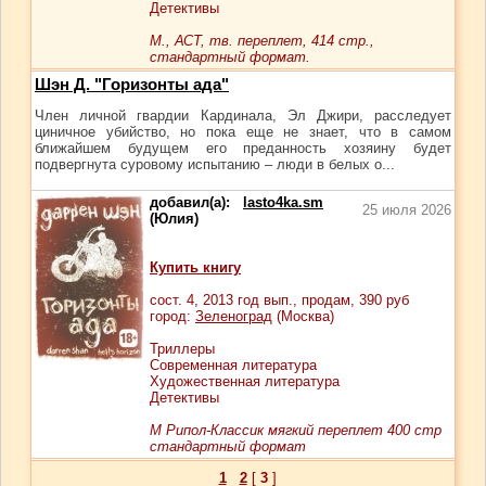
Детективы
М., АСТ, тв. переплет, 414 стр.,
стандартный формат.
Шэн Д. "Горизонты ада"
Член личной гвардии Кардинала, Эл Джири, расследует
циничное убийство, но пока еще не знает, что в самом
ближайшем будущем его преданность хозяину будет
подвергнута суровому испытанию – люди в белых о...
добавил(а):
lasto4ka.sm
25 июля 2026
(Юлия)
Купить книгу
сост.
4
, 2013 год вып., продам,
390
руб
город:
Зеленоград
(Москва)
Триллеры
Современная литература
Художественная литература
Детективы
М Рипол-Классик мягкий переплет 400 стр
стандартный формат
1
2
[
3
]