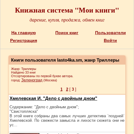
Книжная система "Мои книги"
дарение, купля, продажа, обмен книг
На главную
Поиск книг
Пользователи
Регистрация
Войти
Книги пользователя lasto4ka.sm, жанр Триллеры
Жанр: Триллеры
Найдено 33 книг
Отсортированы по первой букве автора.
Зеленоград
город:
(Москва)
1
2
[
3
]
Хмелевская И. "Дело с двойным дном"
Содержание: "Дело с двойным дном";
"Свистопляска"
В этой книге собраны два самых лучших детектива `поздней`
Хмелевской. По свежести замысла и лихости сюжета они не
ус...