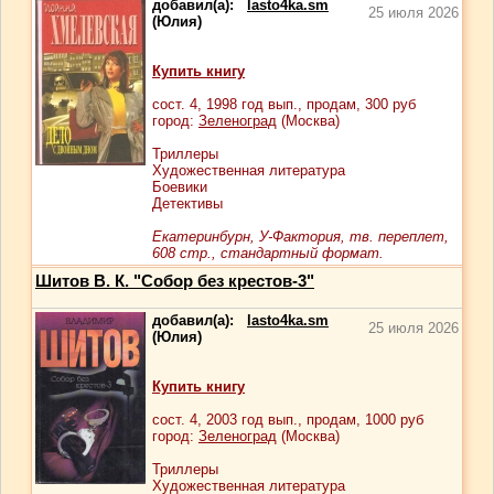
добавил(а):
lasto4ka.sm
25 июля 2026
(Юлия)
Купить книгу
сост.
4
, 1998 год вып., продам,
300
руб
город:
Зеленоград
(Москва)
Триллеры
Художественная литература
Боевики
Детективы
Екатеринбурн, У-Фактория, тв. переплет,
608 стр., стандартный формат.
Шитов В. К. "Собор без крестов-3"
добавил(а):
lasto4ka.sm
25 июля 2026
(Юлия)
Купить книгу
сост.
4
, 2003 год вып., продам,
1000
руб
город:
Зеленоград
(Москва)
Триллеры
Художественная литература