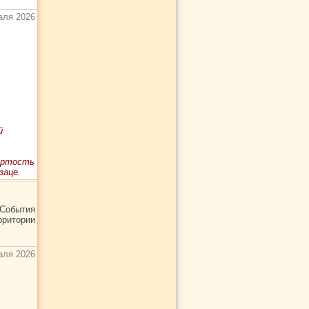
аля 2026
й
ертость
заце.
События
рритории
аля 2026