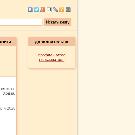
книги
дополнительно
профиль этого
пользователя
ветского
. Ходза.
аля 2026