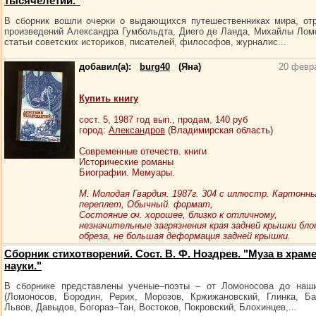
тысячелетий."
В сборник вошли очерки о выдающихся путешественниках мира, от
произведений Александра Гумбольдта, Диего де Ланда, Михайлы Лом
статьи советских историков, писателей, философов, журналис...
добавил(а):
burg40
(Яна)
20 февр
Купить книгу
сост.
5
, 1987 год вып., продам,
140
руб
город:
Александров
(Владимирская область)
Современные отечеств. книги
Исторические романы
Биографии. Мемуары.
М. Молодая Гвардия. 1987г. 304 с иллюстр. Картонны
переплет, Обычный. формат,
Состояние оч. хорошее, близко к отличному,
незначительные загрязнения края задней крышки бло
обреза, не большая деформация задней крышки.
Сборник стихотворений. Сост. В. Ф. Ноздрев. "Муза в храм
науки."
В сборнике представлены ученые–поэты – от Ломоносова до наши
(Ломоносов, Бородин, Рерих, Морозов, Кржижановский, Глинка, Ба
Львов, Давыдов, Богораз–Тан, Востоков, Покровский, Блохинцев,...