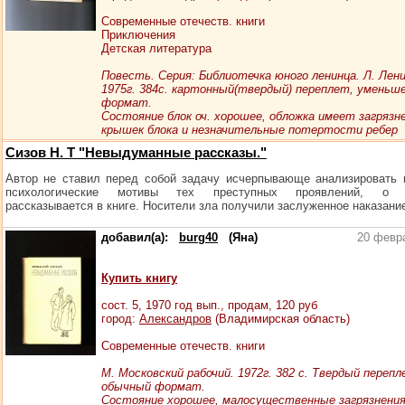
Современные отечеств. книги
Приключения
Детская литература
Повесть. Серия: Библиотечка юного ленинца. Л. Лен
1975г. 384с. картонный(твердый) переплет, уменьш
формат.
Состояние блок оч. хорошее, обложка имеет загрязн
крышек блока и незначительные потертости ребер
Сизов Н. Т "Невыдуманные рассказы."
Автор не ставил перед собой задачу исчерпывающе анализировать 
психологические мотивы тех преступных проявлений, о 
рассказывается в книге. Носители зла получили заслуженное наказание.
добавил(а):
burg40
(Яна)
20 февр
Купить книгу
сост.
5
, 1970 год вып., продам,
120
руб
город:
Александров
(Владимирская область)
Современные отечеств. книги
М. Московский рабочий. 1972г. 382 с. Твердый перепл
обычный формат.
Состояние хорошее, малосущественные загрязнени