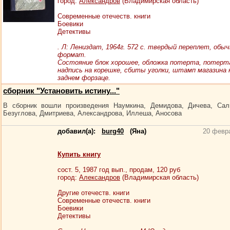
город:
Александров
(Владимирская область)
Современные отечеств. книги
Боевики
Детективы
. Л: Лениздат, 1964г. 572 с. твердый переплет, обы
формат.
Состояние блок хорошее, обложка потерта, потерт
надпись на корешке, сбиты уголки, штамп магазина 
заднем форзаце.
сборник "Установить истину..."
В сборник вошли произведения Наумкина, Демидова, Дичева, Сал
Безуглова, Дмитриева, Александрова, Иллеша, Аносова
добавил(а):
burg40
(Яна)
20 февр
Купить книгу
сост.
5
, 1987 год вып., продам,
120
руб
город:
Александров
(Владимирская область)
Другие отечеств. книги
Современные отечеств. книги
Боевики
Детективы