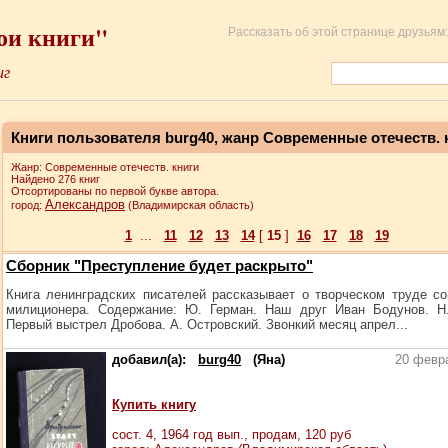
ои книги"
Рассказать об этой странице друзьям:
иг
Книги пользователя burg40, жанр Современные отечеств. 
Жанр: Современные отечеств. книги
Найдено 276 книг
Отсортированы по первой букве автора.
Александров
город:
(Владимирская область)
1
...
11
12
13
14
[
15
]
16
17
18
19
Сборник "Преступление будет раскрыто"
Книга ленинградских писателей рассказывает о творческом труде со
милиционера. Содержание: Ю. Герман. Наш друг Иван Бодунов. Н
Первый выстрел Дробова. А. Островский. Звонкий месяц апрел...
добавил(а):
burg40
(Яна)
20 февр
Купить книгу
сост.
4
, 1964 год вып., продам,
120
руб