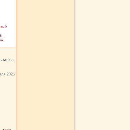
чный
а
на
ьникова,
аля 2026