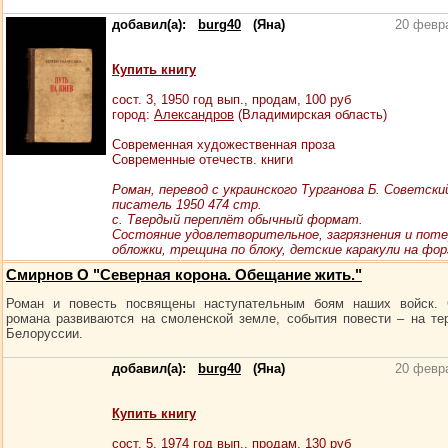
добавил(а):
burg40
(Яна)
20 февр
Купить книгу
сост.
3
, 1950 год вып., продам,
100
руб
город:
Александров
(Владимирская область)
Современная художественная проза
Современные отечеств. книги
Роман, перевод с украинского Турганова Б. Советски
писатель 1950 474 стр.
с. Твердый переплёт обычный формат.
Состояние удовлетворительное, загрязнения и пот
обложки, трещина по блоку, детские каракули на фор
Смирнов О "Северная корона. Обещание жить."
Роман и повесть посвящены наступательным боям наших войск. 
романа развиваются на смоленской земле, события повести – на те
Белоруссии.
добавил(а):
burg40
(Яна)
20 февр
Купить книгу
сост.
5
, 1974 год вып., продам,
130
руб