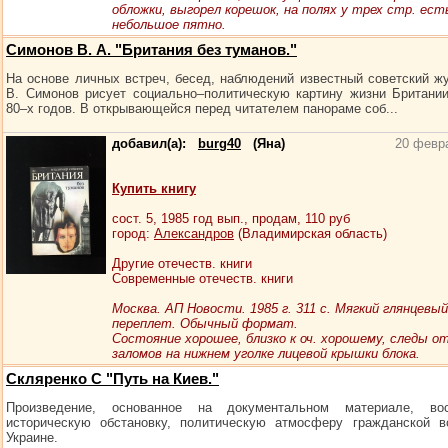
обложки, выгорел корешок, на полях у трех стр. ест
небольшое пятно.
Симонов В. А. "Британия без туманов."
На основе личных встреч, бесед, наблюдений известный советский ж
В. Симонов рисует социально–политическую картину жизни Британи
80–х годов. В открывающейся перед читателем панораме соб...
добавил(а):
burg40
(Яна)
20 февр
Купить книгу
сост.
5
, 1985 год вып., продам,
110
руб
город:
Александров
(Владимирская область)
Другие отечеств. книги
Современные отечеств. книги
Москва. АП Новости. 1985 г. 311 с. Мягкий глянцевый
переплет. Обычный формат.
Состояние хорошее, близко к оч. хорошему, следы о
заломов на нижнем уголке лицевой крышки блока.
Скляренко С "Путь на Киев."
Произведение, основанное на документальном материале, вос
историческую обстановку, политическую атмосферу гражданской 
Украине.