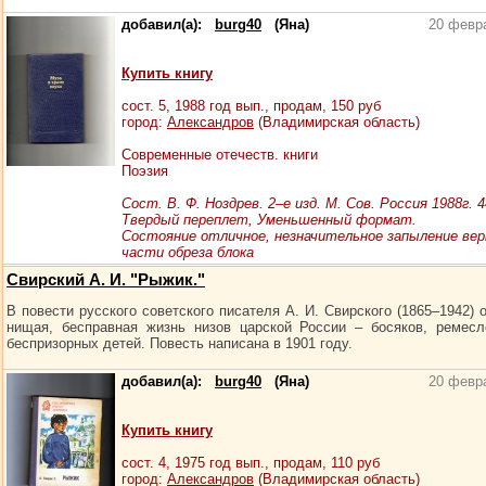
добавил(а):
burg40
(Яна)
20 февр
Купить книгу
сост.
5
, 1988 год вып., продам,
150
руб
город:
Александров
(Владимирская область)
Современные отечеств. книги
Поэзия
Сост. В. Ф. Ноздрев. 2–е изд. М. Сов. Россия 1988г. 4
Твердый переплет, Уменьшенный формат.
Состояние отличное, незначительное запыление вер
части обреза блока
Свирский А. И. "Рыжик."
В повести русского советского писателя А. И. Свирского (1865–1942) 
нищая, бесправная жизнь низов царской России – босяков, ремесл
беспризорных детей. Повесть написана в 1901 году.
добавил(а):
burg40
(Яна)
20 февр
Купить книгу
сост.
4
, 1975 год вып., продам,
110
руб
город:
Александров
(Владимирская область)