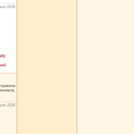
аля 2026
48с.
ней
отражена
енников,
аля 2026