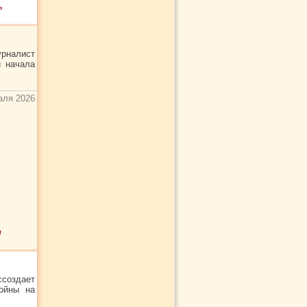
ь
урналист
и начала
аля 2026
т
создает
войны на