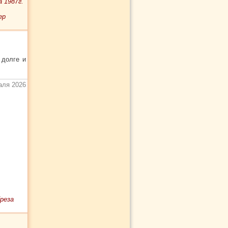
 1987г.
ер
 долге и
аля 2026
реза