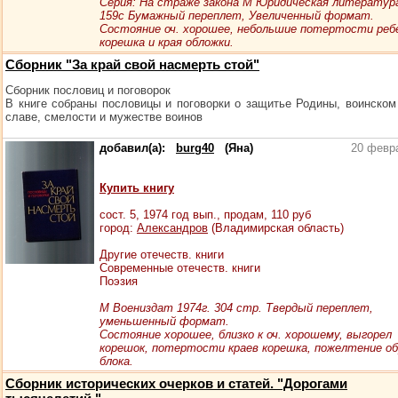
Серия: На страже закона М Юридическая литература
159с Бумажный переплет, Увеличенный формат.
Состояние оч. хорошее, небольшие потертости реб
корешка и края обложки.
Сборник "За край свой насмерть стой"
Сборник пословиц и поговорок
В книге собраны пословицы и поговорки о защитье Родины, воинском
славе, смелости и мужестве воинов
добавил(а):
burg40
(Яна)
20 февр
Купить книгу
сост.
5
, 1974 год вып., продам,
110
руб
город:
Александров
(Владимирская область)
Другие отечеств. книги
Современные отечеств. книги
Поэзия
М Воениздат 1974г. 304 стр. Твердый переплет,
уменьшенный формат.
Состояние хорошее, близко к оч. хорошему, выгорел
корешок, потертости краев корешка, пожелтение об
блока.
Сборник исторических очерков и статей. "Дорогами