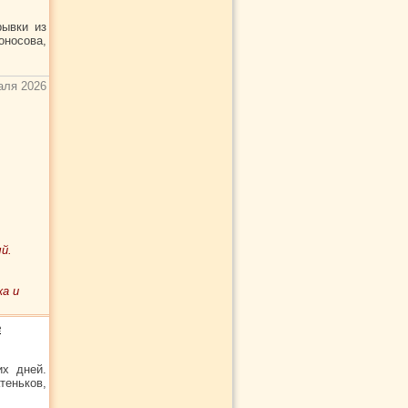
рывки из
оносова,
аля 2026
й.
ка и
е
х дней.
теньков,