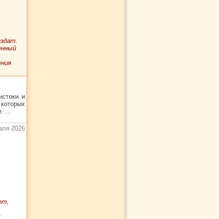
издат.
енный
ения
истоки и
которых
 ...
аля 2026
ет,
я