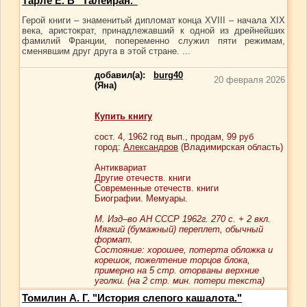
Тарле Е. В "Талейран."
Герой книги – знаменитый дипломат конца XVIII – начала XIX
века, аристократ, принадлежавший к одной из дрейнейших
фамилий Франции, попеременно служил пяти режимам,
сменявшим друг друга в этой стране. ...
добавил(а):
burg40
20 февраля 2026
(Яна)
Купить книгу
сост.
4
, 1962 год вып., продам,
99
руб
город:
Александров
(Владимирская область)
Антиквариат
Другие отечеств. книги
Современные отечеств. книги
Биографии. Мемуары.
М. Изд–во АН СССР 1962г. 270 с. + 2 вкл.
Мягкий (бумажный) переплет, обычный
формат.
Cостояние: хорошее, потерта обложка и
корешок, пожелтение торцов блока,
примерно на 5 стр. оторваны верхние
уголки. (на 2 стр. мин. потери текста)
Томилин А. Г. "История слепого кашалота."