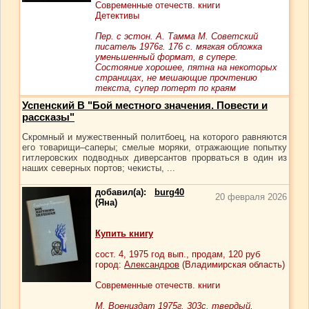
Современные отечеств. книги
Детективы
Пер. с эстон. А. Тамма М. Советский
писатель 1976г. 176 с. мягкая обложка
уменьшенный формат, в супере.
Состояние хорошее, пятна на некоторых
страницах, не мешающие прочтению
текста, супер потерт по краям
Успенский В "Бой местного значения. Повести и
рассказы"
Скромный и мужественный политбоец, на которого равняются
его товарищи–саперы; смелые моряки, отражающие попытку
гитлеровских подводных диверсантов прорваться в один из
наших северных портов; чекисты, ...
добавил(а):
burg40
20 февраля 2026
(Яна)
Купить книгу
сост.
4
, 1975 год вып., продам,
120
руб
город:
Александров
(Владимирская область)
Современные отечеств. книги
М. Воениздат 1975г. 303с. твердый,