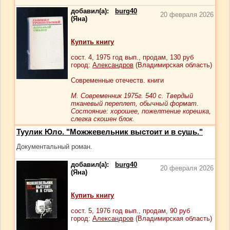
добавил(а):
burg40
20 февраля 2026
(Яна)
Купить книгу
сост.
4
, 1975 год вып., продам,
130
руб
город:
Александров
(Владимирская область)
Современные отечеств. книги
М. Современник 1975г. 540 с. Твердый
тканевый переплет, обычный формат.
Cостояние: хорошее, пожелтение корешка,
слегка скошен блок.
Туулик Юло. "Можжевельник выстоит и в сушь."
Документальный роман.
добавил(а):
burg40
20 февраля 2026
(Яна)
Купить книгу
сост.
5
, 1976 год вып., продам,
90
руб
город:
Александров
(Владимирская область)