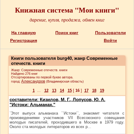
Книжная система "Мои книги"
дарение, купля, продажа, обмен книг
На главную
Поиск книг
Пользователи
Регистрация
Войти
Книги пользователя burg40, жанр Современные
отечеств. книги
Жанр: Современные отечеств. книги
Найдено 276 книг
Отсортированы по первой букве автора.
Александров
город:
(Владимирская область)
1
...
12
13
14
15
[
16
]
17
18
19
составители: Кизилов, М. Г., Лопусов, Ю. А.
"Истоки: Альманах."
`Этот выпуск альманаха ``Истоки``, знакомит читателя с
произведениями участников VII Всесоюзного совещания
молодых писателей, проходившего в Москве в 1979 году.
Около ста молодых литераторов из всех р...