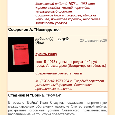
Московский рабочий 1976 г. 1968 стр.
+фото вкладка. мягкий переплёт,
уменьшенный формат.
Состояние блок оч. хорошее, обложка
хорошее, пожелтел корешок, небольшая
замятость уголков.
Софронов А. "Наследство."
добавил(а):
burg40
20 февраля 2026
(Яна)
Купить книгу
сост.
5
, 1973 год вып., продам,
140
руб
город:
Александров
(Владимирская область)
Современные отечеств. книги
М. ДОСААФ 1973 254 с. Твердый переплёт
уменьшенный формат. Состояние
практически отличное
Стаднюк И "Война. ''Роман"
В романе `Война` Иван Стаднюк показывает напряженную
международную обстановку накануне Отечественной войны,
раскрывает огромные усилия Советского правительства,
направленные на то, чтобы предотвратить...