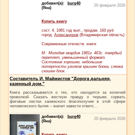
добавил(а):
burg40
20 февраля 2026
(Яна)
Купить книгу
сост.
4
, 1981 год вып., продам,
160
руб
город:
Александров
(Владимирская область)
Современные отечеств. книги
М.: Молодая гвардия 1981г. 463с. твердый
переплет, уменьшенный формат.
Состояние хорошее, небольшие
потертости уголков крышек блока, слегка
скошен блок.
Составитель И. Маймистов "Дорога дальняя,
казенный дом."
Книга рассказывается о тех, кто находится за колючей
проволкой. Сказать жесткую правду о тюрьме, сорвать
фиговые листки ханжеского благополучия в этой сфере
человеческого бытия – значит навести ответс...
добавил(а):
burg40
20 февраля 2026
(Яна)
Купить книгу