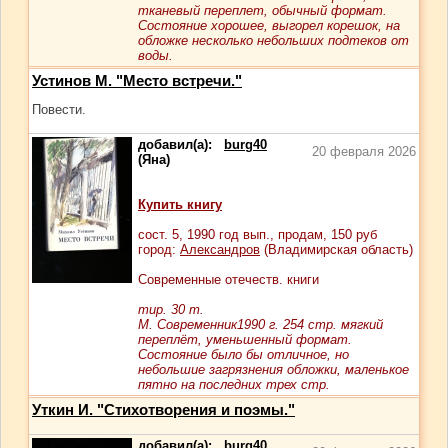
тканевый переплет, обычный формат.
Состояние хорошее, выгорел корешок, на
обложке несколько небольших подтеков от
воды.
Устинов М. "Место встречи."
Повести.
добавил(а):
burg40
20 февраля 2026
(Яна)
Купить книгу
сост.
5
, 1990 год вып., продам,
150
руб
город:
Александров
(Владимирская область)
Современные отечеств. книги
тир. 30 т.
М. Современник1990 г. 254 стр. мягкий
переплёт, уменьшенный формат.
Состояние было бы отличное, но
небольшие загрязнения обложки, маленькое
пятно на последних трех стр.
Уткин И. "Стихотворения и поэмы."
добавил(а):
burg40