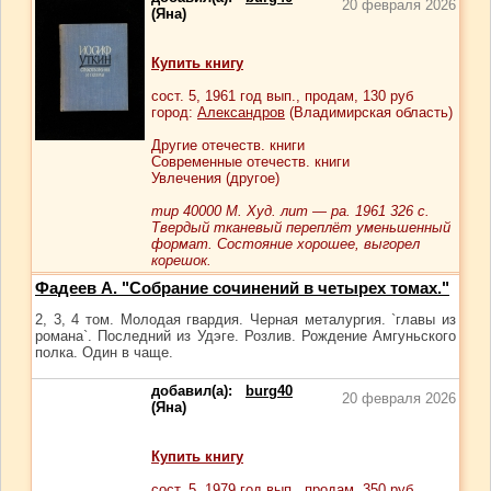
20 февраля 2026
(Яна)
Купить книгу
сост.
5
, 1961 год вып., продам,
130
руб
город:
Александров
(Владимирская область)
Другие отечеств. книги
Современные отечеств. книги
Увлечения (другое)
тир 40000 М. Худ. лит — ра. 1961 326 с.
Твердый тканевый переплёт уменьшенный
формат. Состояние хорошее, выгорел
корешок.
Фадеев А. "Собрание сочинений в четырех томах."
2, 3, 4 том. Молодая гвардия. Черная металургия. `главы из
романа`. Последний из Удэге. Розлив. Рождение Амгуньского
полка. Один в чаще.
добавил(а):
burg40
20 февраля 2026
(Яна)
Купить книгу
сост.
5
, 1979 год вып., продам,
350
руб