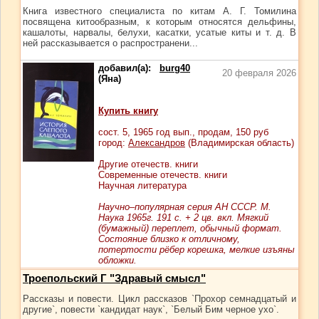
Книга известного специалиста по китам А. Г. Томилина
посвящена китообразным, к которым относятся дельфины,
кашалоты, нарвалы, белухи, касатки, усатые киты и т. д. В
ней рассказывается о распространени...
добавил(а):
burg40
20 февраля 2026
(Яна)
Купить книгу
сост.
5
, 1965 год вып., продам,
150
руб
город:
Александров
(Владимирская область)
Другие отечеств. книги
Современные отечеств. книги
Научная литература
Научно–популярная серия АН СССР. М.
Наука 1965г. 191 с. + 2 цв. вкл. Мягкий
(бумажный) переплет, обычный формат.
Состояние близко к отличному,
потертости рёбер корешка, мелкие изъяны
обложки.
Троепольский Г "Здравый смысл"
Рассказы и повести. Цикл рассказов `Прохор семнадцатый и
другие`, повести `кандидат наук`, `Белый Бим черное ухо`.