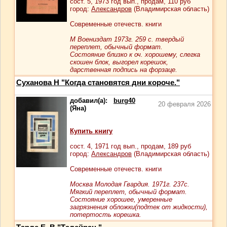
сост.
5
, 1973 год вып., продам,
110
руб
город:
Александров
(Владимирская область)
Современные отечеств. книги
М Воениздат 1973г. 259 с. твердый
переплет, обычный формат.
Состояние близко к оч. хорошему, слегка
скошен блок, выгорел корешок,
дарственная подпись на форзаце.
Суханова Н "Когда становятся дни короче."
добавил(а):
burg40
20 февраля 2026
(Яна)
Купить книгу
сост.
4
, 1971 год вып., продам,
189
руб
город:
Александров
(Владимирская область)
Современные отечеств. книги
Москва Молодая Гвардия. 1971г. 237с.
Мягкий переплет, обычный формат.
Состояние хорошее, умеренные
загрязнения обложки(подтек от жидкости),
потертость корешка.