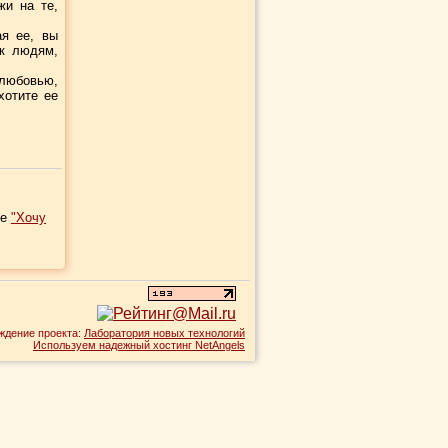
жи на те,
ая ее, вы
 к людям,
любовью,
хотите ее
се
"Хочу
ждение проекта:
Лаборатория новых технологий
Используем надежный хостинг NetAngels