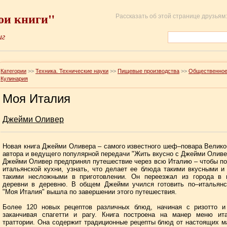
ои книги"
Рассказать об этой странице друзьям:
иг
Категории
>>
Техника. Технические науки
>>
Пищевые производства
>>
Общественное
Кулинария
Моя Италия
Джейми Оливер
Новая книга Джейми Оливера – самого известного шеф–повара Велико
автора и ведущего популярной передачи "Жить вкусно с Джейми Оливе
Джейми Оливер предпринял путешествие через всю Италию – чтобы по
итальянской кухни, узнать, что делает ее блюда такими вкусными и
такими несложными в приготовлении. Он переезжал из города в г
деревни в деревню. В общем Джейми учился готовить по–итальянс
"Моя Италия" вышла по завершении этого путешествия.
Более 120 новых рецептов различных блюд, начиная с ризотто и 
заканчивая спагетти и рагу. Книга построена на манер меню ита
траттории. Она содержит традиционные рецепты блюд от настоящих м