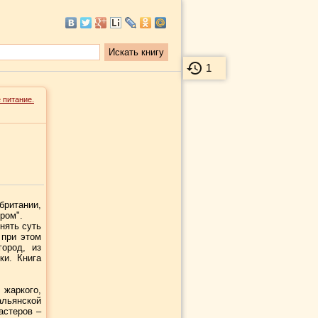
1
 питание.
британии,
ром".
нять суть
 при этом
ород, из
ки. Книга
жаркого,
льянской
астеров –