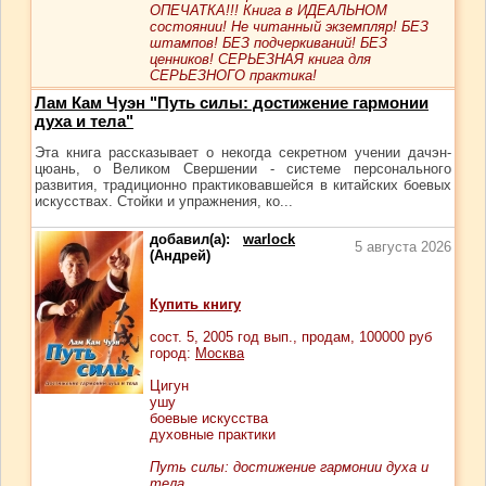
ОПЕЧАТКА!!! Книга в ИДЕАЛЬНОМ
состоянии! Не читанный экземпляр! БЕЗ
штампов! БЕЗ подчеркиваний! БЕЗ
ценников! СЕРЬЕЗНАЯ книга для
СЕРЬЕЗНОГО практика!
Лам Кам Чуэн "Путь силы: достижение гармонии
духа и тела"
Эта книга рассказывает о некогда секретном учении дачэн-
цюань, о Великом Свершении - системе персонального
развития, традиционно практиковавшейся в китайских боевых
искусствах. Стойки и упражнения, ко...
добавил(а):
warlock
5 августа 2026
(Андрей)
Купить книгу
сост.
5
, 2005 год вып., продам,
100000
руб
город:
Москва
Цигун
ушу
боевые искусства
духовные практики
Путь силы: достижение гармонии духа и
тела