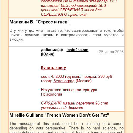
состоянии! Не читанный экземпляр. БЕЗ
штампов! БЕЗ подчеркиваний! БЕЗ
ценников! СЕРЬЕЗНАЯ книга для
СЕРЬЕЗНОГО практика!
Малкани В. "Стресс и гнев"
Эту книгу должны читать те, кто заинтересован в том, чтобы
начать лучшую жизнь и контролировать свои чувства и
эмоции.
добавил(а):
lasto4ka.sm
25 июля 2026
(Юлия)
Купить книгу
сост.
4
, 2003 год вып., продам,
290
руб
город:
Зеленоград
(Москва)
Нехудожественная литература
Психология
С-Пб ДИЛЯ мягкий переплет 96 стр
уменьшенный формат
Mireiile Guiliano "French Women Don't Get Fat"
The message of this book could be a blessing or a curse,
depending on your perspective. There is no hard science, no
clearly-defined plan, and no lists of food to have or have not;