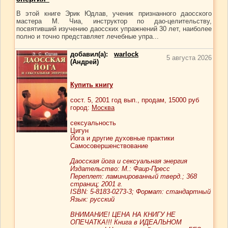
В этой книге Эрик Юдлав, ученик признанного даосского
мастера М. Чиа, инструктор по дао-целительству,
посвятивший изучению даосских упражнений 30 лет, наиболее
полно и точно представляет лечебные упра...
добавил(а):
warlock
5 августа 2026
(Андрей)
Купить книгу
сост.
5
, 2001 год вып., продам,
15000
руб
город:
Москва
сексуальность
Цигун
Йога и другие духовные практики
Самосовершенствование
Даосская йога и сексуальная энергия
Издательство: М.: Фаир-Пресс
Переплет: ламинированный тверд.; 368
страниц; 2001 г.
ISBN: 5-8183-0273-3; Формат: стандартный
Язык: русский
ВНИМАНИЕ! ЦЕНА НА КНИГУ НЕ
ОПЕЧАТКА!!! Книга в ИДЕАЛЬНОМ