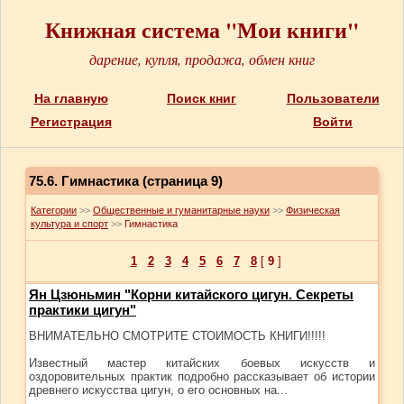
Книжная система "Мои книги"
дарение, купля, продажа, обмен книг
На главную
Поиск книг
Пользователи
Регистрация
Войти
75.6. Гимнастика (cтраница 9)
Категории
>>
Общественные и гуманитарные науки
>>
Физическая
культура и спорт
>>
Гимнастика
1
2
3
4
5
6
7
8
[
9
]
Ян Цзюньмин "Корни китайского цигун. Секреты
практики цигун"
ВНИМАТЕЛЬНО СМОТРИТЕ СТОИМОСТЬ КНИГИ!!!!!
Известный мастер китайских боевых искусств и
оздоровительных практик подробно рассказывает об истории
древнего искусства цигун, о его основных на...