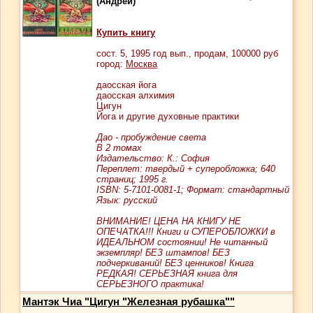
(Андрей)
Купить книгу
сост.
5
, 1995 год вып., продам,
100000
руб
город:
Москва
даосская йога
даосская алхимия
Цигун
Йога и другие духовные практики
Дао - пробуждение света
В 2 томах
Издательство: К.: София
Переплет: твердый + суперобложка; 640
страниц; 1995 г.
ISBN: 5-7101-0081-1; Формат: стандартный
Язык: русский
ВНИМАНИЕ! ЦЕНА НА КНИГУ НЕ
ОПЕЧАТКА!!! Книги и СУПЕРОБЛОЖКИ в
ИДЕАЛЬНОМ состоянии! Не читанный
экземпляр! БЕЗ штампов! БЕЗ
подчеркиваний! БЕЗ ценников! Книга
РЕДКАЯ! СЕРЬЕЗНАЯ книга для
СЕРЬЕЗНОГО практика!
Мантэк Чиа "Цигун "Железная рубашка""