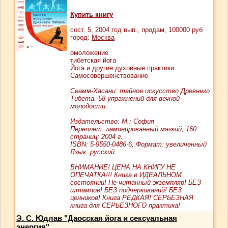
Купить книгу
сост.
5
, 2004 год вып., продам,
100000
руб
город:
Москва
омоложение
тибетская йога
Йога и другие духовные практики
Самосовершенствование
Сеамм-Хасани: тайное искусство Древнего
Тибета. 58 упражнений для вечной
молодости
Издательство: М.: София
Переплет: ламинированный мягкий; 160
страниц; 2004 г.
ISBN: 5-9550-0486-6; Формат: увеличенный
Язык: русский
ВНИМАНИЕ! ЦЕНА НА КНИГУ НЕ
ОПЕЧАТКА!!! Книга в ИДЕАЛЬНОМ
состоянии! Не читанный экземпляр! БЕЗ
штампов! БЕЗ подчеркиваний! БЕЗ
ценников! Книга РЕДКАЯ! СЕРЬЕЗНАЯ
книга для СЕРЬЕЗНОГО практика!
Э. С. Юдлав "Даосская йога и сексуальная
энергия"