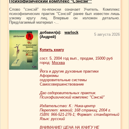
Психофизический комплекс "Сэнсэй""
Слово "сэнсэй" по-японски означает Учитель. Комплекс
психофизических практик "Сэнсэй" ранее был известен лишь
узкому кругу лиц. Впервые он изложен детально.
Предлагаемый материал -...
добавил(а):
warlock
5 августа 2026
(Андрей)
Купить книгу
сост.
5
, 2004 год вып., продам,
15000
руб
город:
Москва
Йога и другие духовные практики
Афоризмы
оздоровительные системы
Самосовершенствование
Дао оздоровительных практик.
Психофизический комплекс "Сэнсэй"
Издательство: К.: Ника-центр
Переплет: мягкий; 168 страниц; 2004 г.
ISBN: 966-521-276-1; Формат: стандартный
Язык: русский
ВНИМАНИЕ! ЦЕНА НА КНИГУ НЕ