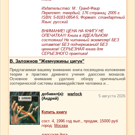
Издательство: М.: Гранд-Фаир
Переплет: твердый; 176 страниц; 2005 г.
ISBN: 5-8183-0854-5; Формат: стандартный
Язык: русский
ВНИМАНИЕ! ЦЕНА НА КНИГУ НЕ
ОПЕЧАТКА!!! Книга в ИДЕАЛЬНОМ
состоянии! Не читанный экземпляр! БЕЗ
штампов! БЕЗ подчеркиваний! БЕЗ
ценников! СЕРЬЕЗНАЯ книга для
СЕРЬЕЗНОГО практика!
В. Заложнов "Жемчужины цигун"
Предлагаемая вашему вниманию книга посвящена изложению
теории и практики древнего учения даосских монахов.
Основное внимание уделено обзору оригинальной
эзотерической системы взаимодействия человека и...
добавил(а):
warlock
5 августа 2026
(Андрей)
Купить книгу
сост.
4
, 1996 год вып., продам,
15000
руб
город:
Москва
даосская йога