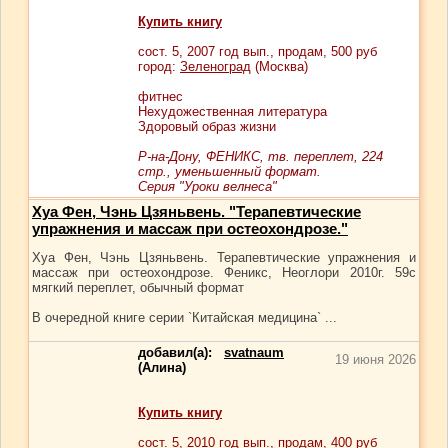
Купить книгу
сост.
5
, 2007 год вып., продам,
500
руб
город:
Зеленоград
(Москва)
фитнес
Нехудожественная литература
Здоровый образ жизни
Р-на-Дону, ФЕНИКС, тв. переплет, 224
стр., уменьшенный формат.
Серия "Уроки велнеса"
Хуа Фен, Чэнь Цзяньвень. "Терапевтические
упражнения и массаж при остеохондрозе."
Хуа Фен, Чэнь Цзяньвень. Терапевтические упражнения и
массаж при остеохондрозе. Феникс, Неоглори 2010г. 59с
мягкий переплет, обычный формат
В очередной книге серии `Китайская медицина` ...
добавил(а):
svatnaum
19 июня 2026
(Алина)
Купить книгу
сост.
5
, 2010 год вып., продам,
400
руб