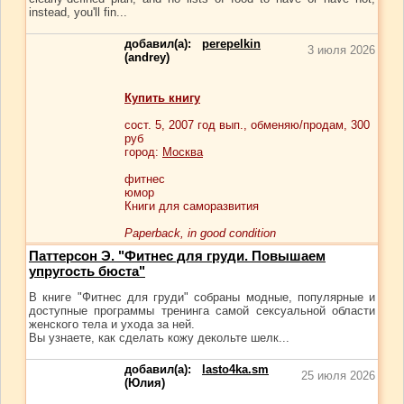
instead, you'll fin...
добавил(а):
perepelkin
3 июля 2026
(andrey)
Купить книгу
сост.
5
, 2007 год вып., обменяю/продам,
300
руб
город:
Москва
фитнес
юмор
Книги для саморазвития
Paperback, in good condition
Паттерсон Э. "Фитнес для груди. Повышаем
упругость бюста"
В книге "Фитнес для груди" собраны модные, популярные и
доступные программы тренинга самой сексуальной области
женского тела и ухода за ней.
Вы узнаете, как сделать кожу декольте шелк...
добавил(а):
lasto4ka.sm
25 июля 2026
(Юлия)