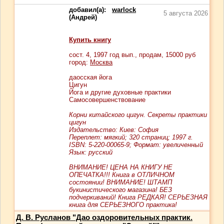
добавил(а):
warlock
5 августа 2026
(Андрей)
Купить книгу
сост.
4
, 1997 год вып., продам,
15000
руб
город:
Москва
даосская йога
Цигун
Йога и другие духовные практики
Самосовершенствование
Корни китайского цигун. Секреты практики
цигун
Издательство: Киев: София
Переплет: мягкий; 320 страниц; 1997 г.
ISBN: 5-220-00065-9; Формат: увеличенный
Язык: русский
ВНИМАНИЕ! ЦЕНА НА КНИГУ НЕ
ОПЕЧАТКА!!! Книга в ОТЛИЧНОМ
состоянии! ВНИМАНИЕ! ШТАМП
букинистического магазина! БЕЗ
подчеркиваний! Книга РЕДКАЯ! СЕРЬЕЗНАЯ
книга для СЕРЬЕЗНОГО практика!
Д. В. Русланов "Дао оздоровительных практик.