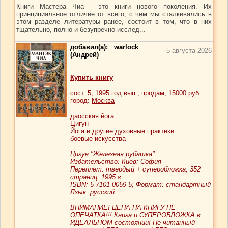
Книги Мастера Чиа - это книги нового поколения. Их
принципиальное отличие от всего, с чем мы сталкивались в
этом разделе литературы ранее, состоит в том, что в них
тщательно, полно и безупречно исслед...
добавил(а):
warlock
5 августа 2026
(Андрей)
Купить книгу
сост.
5
, 1995 год вып., продам,
15000
руб
город:
Москва
даосская йога
Цигун
Йога и другие духовные практики
боевые искусства
Цигун "Железная рубашка"
Издательство: Киев: София
Переплет: твердый + суперобложка; 352
страниц; 1995 г.
ISBN: 5-7101-0059-5; Формат: стандартный
Язык: русский
ВНИМАНИЕ! ЦЕНА НА КНИГУ НЕ
ОПЕЧАТКА!!! Книга и СУПЕРОБЛОЖКА в
ИДЕАЛЬНОМ состоянии! Не читанный