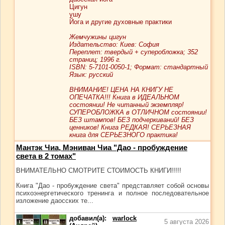
Цигун
ушу
Йога и другие духовные практики
Жемчужины цигун
Издательство: Киев: София
Переплет: твердый + суперобложка; 352
страниц; 1996 г.
ISBN: 5-7101-0050-1; Формат: стандартный
Язык: русский
ВНИМАНИЕ! ЦЕНА НА КНИГУ НЕ
ОПЕЧАТКА!!! Книга в ИДЕАЛЬНОМ
состоянии! Не читанный экземпляр!
СУПЕРОБЛОЖКА в ОТЛИЧНОМ состоянии!
БЕЗ штампов! БЕЗ подчеркиваний! БЕЗ
ценников! Книга РЕДКАЯ! СЕРЬЕЗНАЯ
книга для СЕРЬЕЗНОГО практика!
Мантэк Чиа, Мэниван Чиа "Дао - пробуждение
света в 2 томах"
ВНИМАТЕЛЬНО СМОТРИТЕ СТОИМОСТЬ КНИГИ!!!!!
Книга "Дао - пробуждение света" представляет собой основы
психоэнергетического тренинга и полное последовательное
изложение даосских те...
добавил(а):
warlock
5 августа 2026