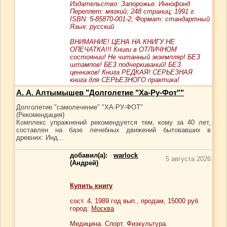
Издательство: Запорожье: Иннофонд
Переплет: мягкий; 248 страниц; 1991 г.
ISBN: 5-85870-001-2; Формат: стандартный
Язык: русский
ВНИМАНИЕ! ЦЕНА НА КНИГУ НЕ
ОПЕЧАТКА!!! Книги в ОТЛИЧНОМ
состоянии! Не читанный экземпляр! БЕЗ
штампов! БЕЗ подчеркиваний! БЕЗ
ценников! Книга РЕДКАЯ! СЕРЬЕЗНАЯ
книга для СЕРЬЕЗНОГО практика!
А. А. Алтымышев "Долголетие "Ха-Ру-Фот""
Долголетие "самолечение" "ХА-РУ-ФОТ"
(Рекомендация)
Комплекс упражнений рекомендуется тем, кому за 40 лет,
составлен на базе лечебных движений бытовавших в
древних: Инд...
добавил(а):
warlock
5 августа 2026
(Андрей)
Купить книгу
сост.
4
, 1989 год вып., продам,
15000
руб
город:
Москва
Медицина. Спорт. Физкультура.