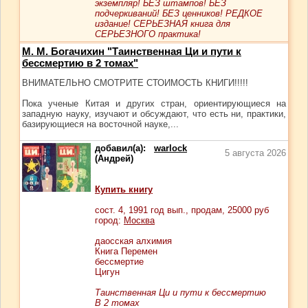
экземпляр! БЕЗ штампов! БЕЗ
подчеркиваний! БЕЗ ценников! РЕДКОЕ
издание! СЕРЬЕЗНАЯ книга для
СЕРЬЕЗНОГО практика!
М. М. Богачихин "Таинственная Ци и пути к
бессмертию в 2 томах"
ВНИМАТЕЛЬНО СМОТРИТЕ СТОИМОСТЬ КНИГИ!!!!!
Пока ученые Китая и других стран, ориентирующиеся на
западную науку, изучают и обсуждают, что есть ни, практики,
базирующиеся на восточной науке,...
добавил(а):
warlock
5 августа 2026
(Андрей)
Купить книгу
сост.
4
, 1991 год вып., продам,
25000
руб
город:
Москва
даосская алхимия
Книга Перемен
бессмертие
Цигун
Таинственная Ци и пути к бессмертию
В 2 томах